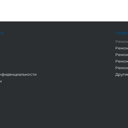
ии
Услу
Ремон
Ремон
Ремон
Ремон
Ремон
нфиденциальности
Други
ы