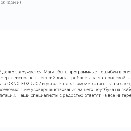
 каждой из
долго загружается. Магут быть программные - ошибки в опе
мер: неисправен жесткий диск, проблемы на материнской пл
бука 0KN0-E02RU02 и устранят её. Помоимо этого, наши спе
всевозможные усовершенствования вашего ноутбука на любой
ьтации. Наши специалисты с радостью ответят на все инте