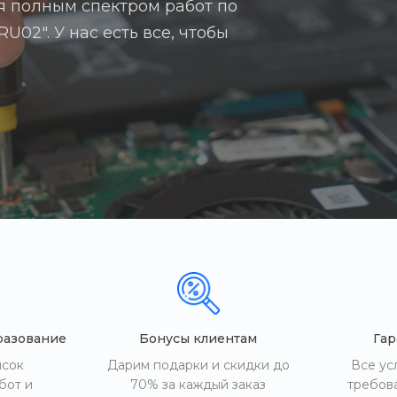
я полным спектром работ по
02". У нас есть все, чтобы
разование
Бонусы клиентам
Гар
исок
Дарим подарки и скидки до
Все ус
бот и
70% за каждый заказ
требов