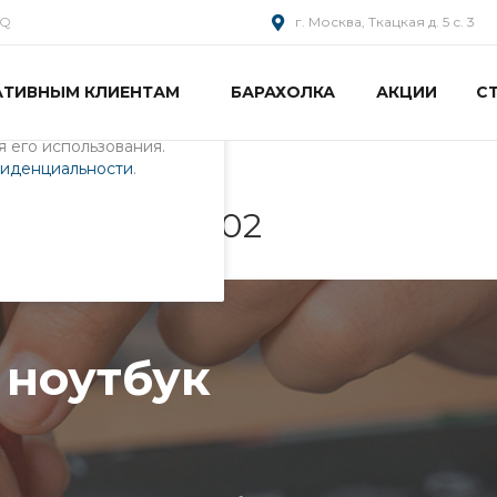
AQ
г. Москва, Ткацкая д. 5 с. 3
АТИВНЫМ КЛИЕНТАМ
БАРАХОЛКА
АКЦИИ
С
пециалистами и
айте. Продолжая
 его использования.
фиденциальности
.
к 0KN0-E02RU02
 ноутбук