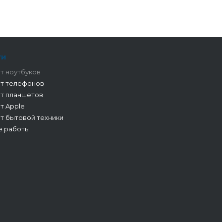
ги
т ноутбуков
т телефонов
т планшетов
т Apple
т бытовой техники
е работы