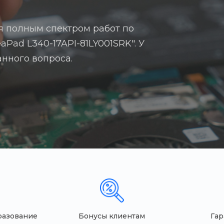
я полным спектром работ по
aPad L340-17API-81LY001SRK". У
анного вопроса.
разование
Бонусы клиентам
Гар