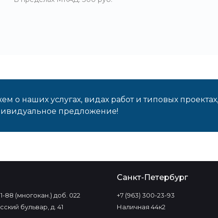
м о наших услугах, видах работ и типовых проектах
дивидуальное предложение!
о
Санкт-Петербург
-11-88 (многокан.) доб. 022
+7 (963) 300-23-93
ский бульвар, д. 41
Наличная 44к2