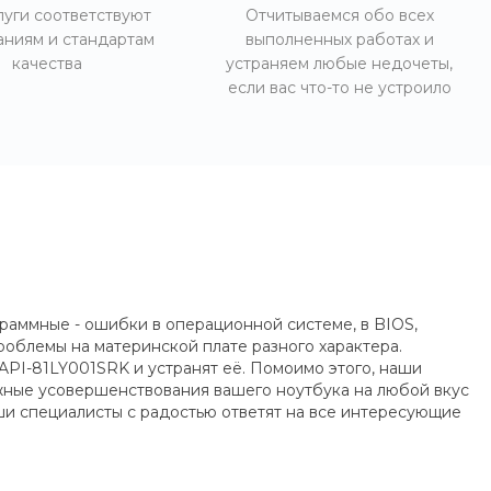
луги соответствуют
Отчитываемся обо всех
аниям и стандартам
выполненных работах и
качества
устраняем любые недочеты,
если вас что-то не устроило
граммные - ошибки в операционной системе, в BIOS,
роблемы на материнской плате разного характера.
API-81LY001SRK и устранят её. Помоимо этого, наши
жные усовершенствования вашего ноутбука на любой вкус
ши специалисты с радостью ответят на все интересующие