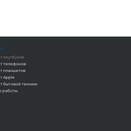
ги
т ноутбуков
т телефонов
т планшетов
т Apple
т бытовой техники
е работы