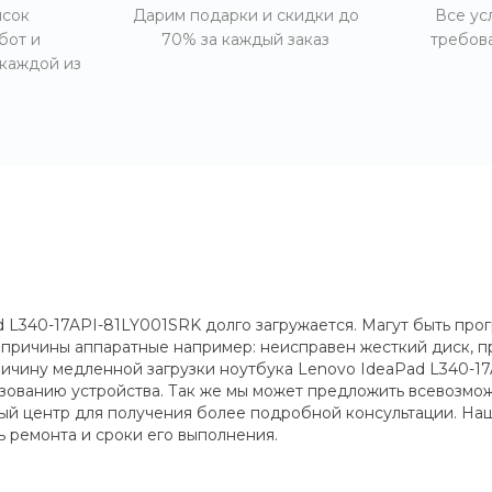
исок
Дарим подарки и скидки до
Все ус
бот и
70% за каждый заказ
требов
 каждой из
 L340-17API-81LY001SRK долго загружается. Магут быть про
 причины аппаратные например: неисправен жесткий диск, п
ичину медленной загрузки ноутбука Lenovo IdeaPad L340-17
зованию устройства. Так же мы может предложить всевозмо
тный центр для получения более подробной консультации. На
 ремонта и сроки его выполнения.