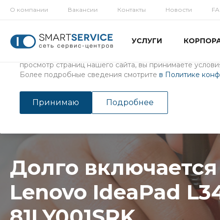
О компании
Вакансии
Контакты
Новости
F
Использование файлов Cookie
УСЛУГИ
КОРПОР
Мы используем файлы cookie, разработанные нашими с
третьими лицами, для анализа событий на нашем веб-с
просмотр страниц нашего сайта, вы принимаете условия
Более подробные сведения смотрите
в Политике кон
Главная
/
Услуги
/
Ремонт ноутбуков
Долго включается ноутбук 
Принимаю
Подробнее
Долго включается
Lenovo IdeaPad L34
81LY001SRK