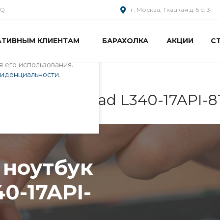
AQ
г. Москва, Ткацкая д. 5 с. 3
АТИВНЫМ КЛИЕНТАМ
БАРАХОЛКА
АКЦИИ
С
пециалистами и
айте. Продолжая
 его использования.
фиденциальности
.
Lenovo IdeaPad L340-17API-
 ноутбук
0-17API-