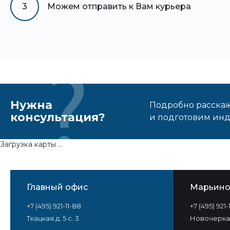
3
Можем отправить к Вам курьера
Нужна
Подробно расскаже
консультация?
и подготовим ин
Загрузка карты ...
Главный офис
Марьин
+7 (495) 921-11-88
+7 (495) 921
Ткацкая д. 5 с. 3
Новочеркас