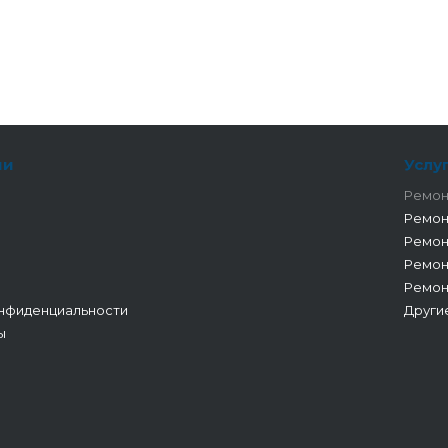
ии
Услу
Ремон
Ремон
Ремон
Ремон
Ремон
нфиденциальности
Други
ы