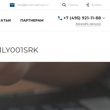
info@smart-service.ru
Поиск
Войти
+7 (495) 921-11-88
ТАТЬИ
ПАРТНЕРАМ
Заказать звонок
+7 (495) 921-11-88
г. Москва, Ткацкая д. 5 с.
3
Пн-Пт: 10:00-20:00 Cб-
81LY001SRK
Вс: 12:00-19:00
info@smart-service.ru