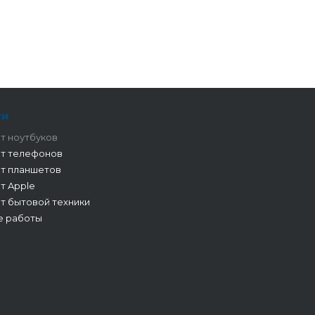
ги
т ноутбуков
т телефонов
т планшетов
т Apple
т бытовой техники
е работы