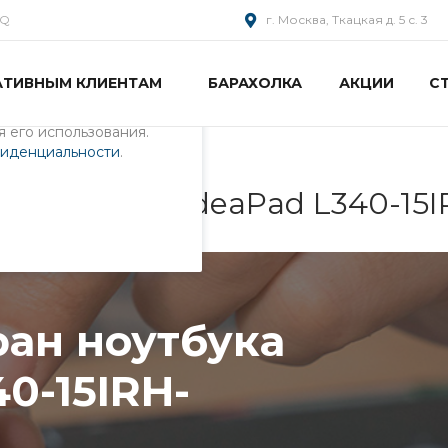
AQ
г. Москва, Ткацкая д. 5 с. 3
АТИВНЫМ КЛИЕНТАМ
БАРАХОЛКА
АКЦИИ
С
пециалистами и
айте. Продолжая
 его использования.
фиденциальности
.
ука Lenovo IdeaPad L340-15
ран ноутбука
0-15IRH-