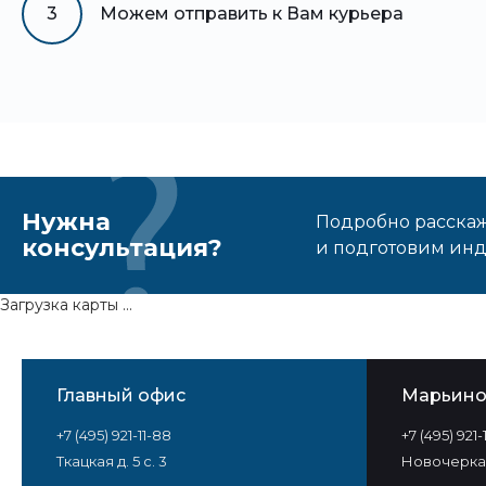
3
Можем отправить к Вам курьера
Нужна
Подробно расскаже
консультация?
и подготовим ин
Загрузка карты ...
Главный офис
Марьин
+7 (495) 921-11-88
+7 (495) 921
Ткацкая д. 5 с. 3
Новочеркас