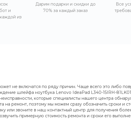
исок
Дарим подарки и скидки до
Все ус
бот и
70% за каждый заказ
требов
 каждой из
ожет не включатся по ряду причин. Чаще всего это либо п
еждение шлейфа ноутбука Lenovo IdeaPad L340-15IRH-81LK01
неисправности, которые специалисты нашего центра обнаруж
 на ремонт, поэтому мы можем сразу обозначить сроки и ст
явку или звоните в наш контактный центр для получения бол
 озвучить примерную стоимость ремонта и сроки его выполне