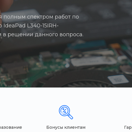
я полным спектром работ по
 IdeaPad L340-15IRH-
ам в решении данного вопроса.
разование
Бонусы клиентам
Гар