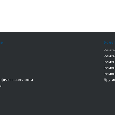
ии
Услу
Ремон
Ремон
Ремон
Ремон
Ремон
нфиденциальности
Други
ы