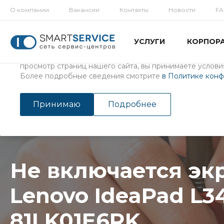
О компании
Вакансии
Контакты
Новости
F
Использование файлов Cookie
УСЛУГИ
КОРПОР
Мы используем файлы cookie, разработанные нашими с
третьими лицами, для анализа событий на нашем веб-с
просмотр страниц нашего сайта, вы принимаете условия
Более подробные сведения смотрите
в Политике кон
Главная
/
Услуги
/
Ремонт ноутбуков
Не включается экран ноутб
Принимаю
Подробнее
Не включается эк
Lenovo IdeaPad L34
81LK01E6RK