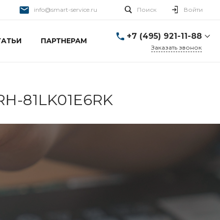
info@smart-service.ru
Поиск
Войти
+7 (495) 921-11-88
ТАТЬИ
ПАРТНЕРАМ
Заказать звонок
+7 (495) 921-11-88
г. Москва, Ткацкая д. 5 с.
3
Пн-Пт: 10:00-20:00 Cб-
IRH-81LK01E6RK
Вс: 12:00-19:00
info@smart-service.ru