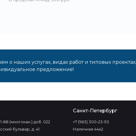
м о наших услугах, видах работ и типовых проектах
дивидуальное предложение!
о
Санкт-Петербург
-11-88 (многокан.) доб. 022
+7 (963) 300-23-93
ский бульвар, д. 41
Наличная 44к2