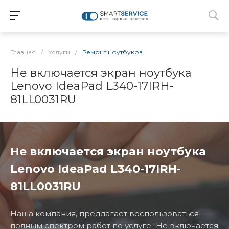
Главная
/
Услуги
/
Ремонт ноутбуков
Не включается экран ноутбука
Lenovo IdeaPad L340-17IRH-
81LL0031RU
Не включается экран ноутбука
Lenovo IdeaPad L340-17IRH-
81LL0031RU
Наша компания, предлагает воспользоваться
полным спектром работ по услуге "Не включается