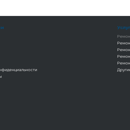
ии
Услу
Ремон
Ремон
Ремон
Ремон
Ремон
нфиденциальности
Други
ы