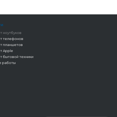
ги
т ноутбуков
т телефонов
т планшетов
т Apple
т бытовой техники
е работы