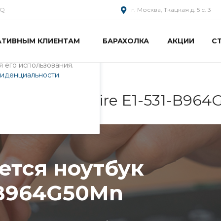
AQ
г. Москва, Ткацкая д. 5 с. 3
АТИВНЫМ КЛИЕНТАМ
БАРАХОЛКА
АКЦИИ
С
пециалистами и
айте. Продолжая
 его использования.
фиденциальности
.
бук Acer Aspire E1-531-B96
ется ноутбук
1-B964G50Mn