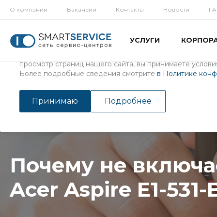
О компании
Вакансии
Контакты
Новости
F
Использование файлов Cookie
УСЛУГИ
КОРПОР
Мы используем файлы cookie, разработанные нашими с
третьими лицами, для анализа событий на нашем веб-с
просмотр страниц нашего сайта, вы принимаете условия
Более подробные сведения смотрите
в Политике кон
Главная
/
Услуги
/
Ремонт ноутбуков
Почему не включается ноут
Принимаю
Подробнее
Почему не включа
Acer Aspire E1-53