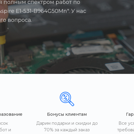
я полным спектром работ по
spire E1-531-B964G50Mn". У нас
го вопроса.
разование
Бонусы клиентам
Гар
исок
Дарим подарки и скидки до
Все ус
бот и
70% за каждый заказ
требов