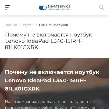
Главная
/
Услуги
/
Ремонт ноутбуков
Почему не включается ноутбук
Lenovo IdeaPad L340-15IRH-
81LK01GXRK
Почему не включается ноутбук
Lenovo IdeaPad L340-15IRH-
81LK01GXRK
Наша компания, предлагает воспользоваться
полным спектром работ по услуге "Почему не