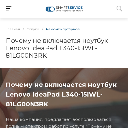
Главная
/
Услуги
/
Ремонт ноутбуков
Почему не включается ноутбук
Lenovo IdeaPad L340-15IWL-
81LG00N3RK
Почему не включается ноутбук
Lenovo IdeaPad L340-15IWL-
81LG00N3RK
Наша компания, предлагает воспользоваться
полным спектром работ по услуге "Почему не