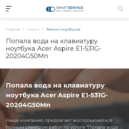
Главная
/
Услуги
/
Ремонт ноутбуков
Попала вода на клавиатуру
ноутбука Acer Aspire E1-531G-
20204G50Mn
Попала вода на клавиатуру
ноутбука Acer Aspire E1-531G-
20204G50Mn
Наша компания, предлагает воспользоваться
полным спектром работ по услуге "Попала вода