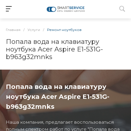
Главная
/
Услуги
/
Ремонт ноутбуков
Попала вода на клавиатуру
ноутбука Acer Aspire E1-531G-
b963g32mnks
Попала вода на клавиатуру
ноутбука Acer Aspire E1-531G-
b963g32mnks
Наша компания, предлагает воспользоваться
полным спектром работ по услуге "Попала вода