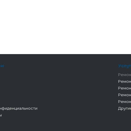
ии
Услу
Ремон
Ремон
Ремон
Ремон
Ремон
нфиденциальности
Други
ы