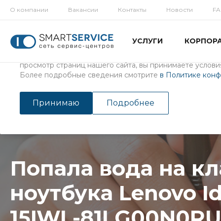
О компании
Вакансии
Контакты
Новости
F
Использование файлов Cookie
УСЛУГИ
КОРПОР
Мы используем файлы cookie, разработанные нашими с
третьими лицами, для анализа событий на нашем веб-с
просмотр страниц нашего сайта, вы принимаете условия
Более подробные сведения смотрите
в Политике кон
Главная
/
Услуги
/
Ремонт ноутбуков
Попала вода на клавиатур
Принимаю
Подробнее
Попала вода на к
ноутбука Lenovo I
15IWL-81LG00N0R