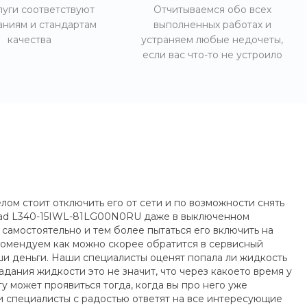
луги соответствуют
Отчитываемся обо всех
аниям и стандартам
выполненных работах и
качества
устраняем любые недочеты,
если вас что-то не устроило
ом стоит отключить его от сети и по возможности снять
aPad L340-15IWL-81LG00N0RU даже в выключенном
амостоятельно и тем более пытаться его включить на
комендуем как можно скорее обратится в сервисный
ши деньги. Наши специалисты оценят попала ли жидкость
дания жидкости это не значит, что через какоето время у
у может проявиться тогда, когда вы про него уже
и специалисты с радостью ответят на все интересующие