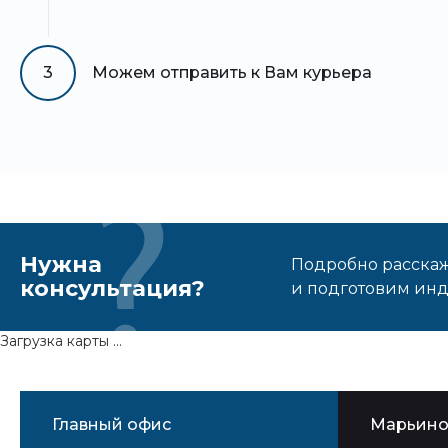
3
Можем отправить к Вам курьера
Нужна
Подробно расскаже
консультация?
и подготовим ин
Загрузка карты ...
Главный офис
Марьин