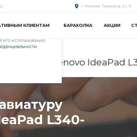
AQ
г. Москва, Ткацкая д. 5 с. 3
АТИВНЫМ КЛИЕНТАМ
БАРАХОЛКА
АКЦИИ
С
пециалистами и
айте. Продолжая
 его использования.
фиденциальности
.
у ноутбука Lenovo IdeaPad 
лавиатуру
deaPad L340-
U