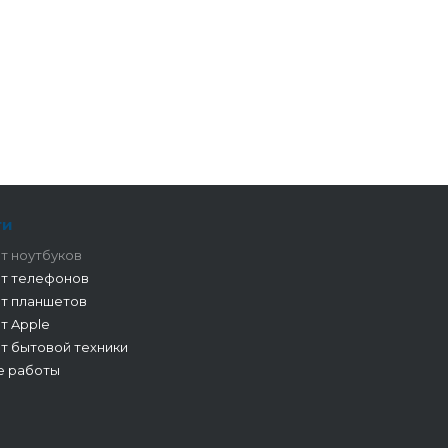
ги
т ноутбуков
т телефонов
т планшетов
т Apple
т бытовой техники
е работы