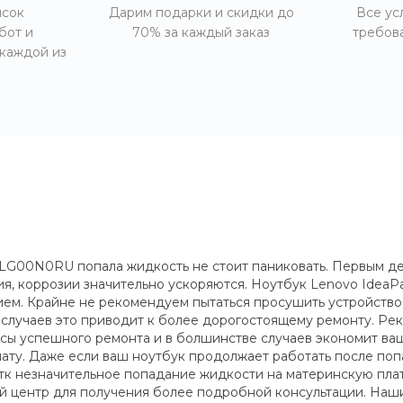
исок
Дарим подарки и скидки до
Все ус
бот и
70% за каждый заказ
требов
 каждой из
LG00N0RU попала жидкость не стоит паниковать. Первым дел
ния, коррозии значительно ускоряются. Ноутбук Lenovo Ide
м. Крайне не рекомендуем пытаться просушить устройство с
 случаев это приводит к более дорогостоящему ремонту. Ре
нсы успешного ремонта и в болшинстве случаев экономит ва
лату. Даже если ваш ноутбук продолжает работать после попа
 тк незначительное попадание жидкости на материнскую плат
ный центр для получения более подробной консультации. Наш