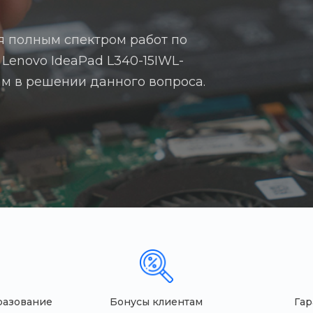
я полным спектром работ по
 Lenovo IdeaPad L340-15IWL-
вам в решении данного вопроса.
разование
Бонусы клиентам
Гар