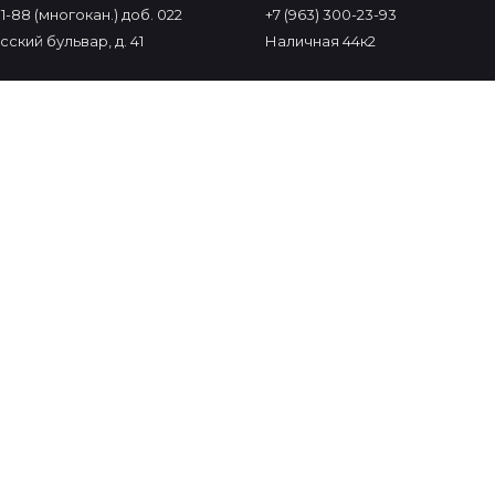
-11-88 (многокан.) доб. 022
+7 (963) 300-23-93
ский бульвар, д. 41
Наличная 44к2