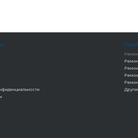
ии
Услу
Ремон
Ремон
Ремон
Ремон
Ремон
нфиденциальности
Други
ы