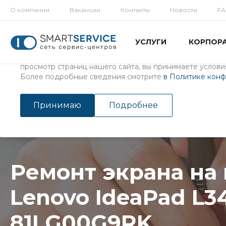
О компании
Вакансии
Контакты
Новости
F
Использование файлов Cookie
УСЛУГИ
КОРПОР
Мы используем файлы cookie, разработанные нашими с
третьими лицами, для анализа событий на нашем веб-с
просмотр страниц нашего сайта, вы принимаете условия
Более подробные сведения смотрите
в Политике кон
Главная
/
Услуги
/
Ремонт ноутбуков
Ремонт экрана на ноутбук
Принимаю
Подробнее
Ремонт экрана на
Lenovo IdeaPad L3
81LG00G9RK