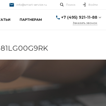
info@smart-service.ru
Поиск
Войти
+7 (495) 921-11-88
ТАТЬИ
ПАРТНЕРАМ
Заказать звонок
+7 (495) 921-11-88
г. Москва, Ткацкая д. 5 с.
3
Пн-Пт: 10:00-20:00 Cб-
L-81LG00G9RK
Вс: 12:00-19:00
info@smart-service.ru