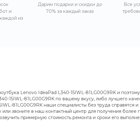
исок
Дарим подарки и скидки до
Все ус
бот и
70% за каждый заказ
требов
 каждой из
ноутбука Lenovo IdeaPad L340-15IWL-81LG00G9RK и поэтому 
340-15IWL-81LG00G9RK по вашему вкусу, либо лучшего качес
5IWL-81LG00G9RK наши специалисты без труда справятся и с 
ку или звоните в наш контактный центр для получения боле
 озвучить примерную стоимость ремонта и сроки его выполне