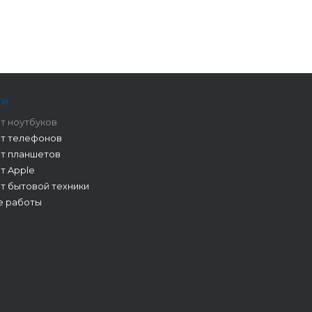
ги
т ноутбуков
т телефонов
т планшетов
т Apple
т бытовой техники
е работы