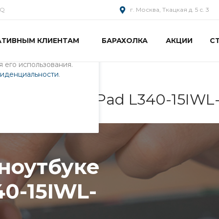
AQ
г. Москва, Ткацкая д. 5 с. 3
АТИВНЫМ КЛИЕНТАМ
БАРАХОЛКА
АКЦИИ
С
пециалистами и
айте. Продолжая
 его использования.
фиденциальности
.
е Lenovo IdeaPad L340-15IW
 ноутбуке
40-15IWL-