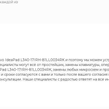
 каждой из
o IdeaPad L340-17IRH-81LL0034RK и поэтому мы можем устр
ециалисты могут всё от простейших, замены клавиатуры, опе
aPad L340-17IRH-81LL0034RK, замены любых микросхем и про
 и сроки согласуются с вами и только после вашего согласия
нсультации. Наши специалисты с радостью ответят на все и