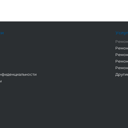
ии
Услу
Ремон
Ремон
Ремон
Ремон
Ремон
нфиденциальности
Други
ы