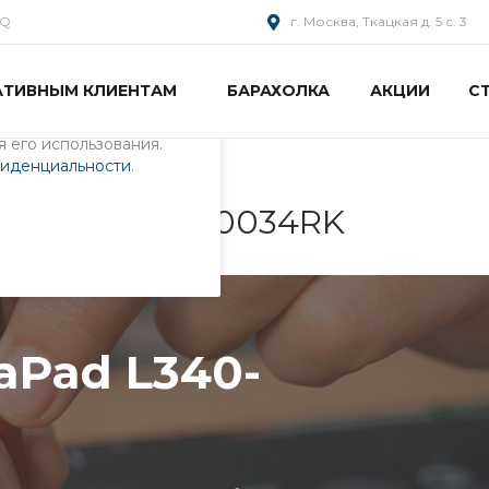
AQ
г. Москва, Ткацкая д. 5 с. 3
АТИВНЫМ КЛИЕНТАМ
БАРАХОЛКА
АКЦИИ
С
пециалистами и
айте. Продолжая
 его использования.
фиденциальности
.
40-17IRH-81LL0034RK
aPad L340-