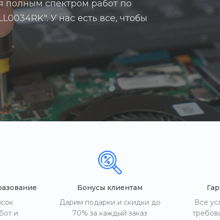
я полным спектром работ по
L0034RK". У нас есть все, чтобы
разование
Бонусы клиентам
Гар
исок
Дарим подарки и скидки до
Все ус
бот и
70% за каждый заказ
требов