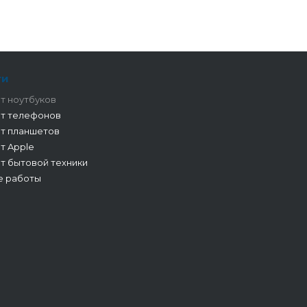
ги
т ноутбуков
т телефонов
т планшетов
т Apple
т бытовой техники
е работы