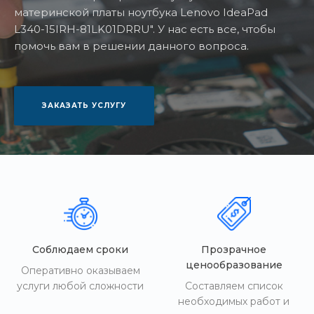
материнской платы ноутбука Lenovo IdeaPad
L340-15IRH-81LK01DRRU". У нас есть все, чтобы
помочь вам в решении данного вопроса.
ЗАКАЗАТЬ УСЛУГУ
Соблюдаем сроки
Прозрачное
ценообразование
Оперативно оказываем
услуги любой сложности
Составляем список
необходимых работ и