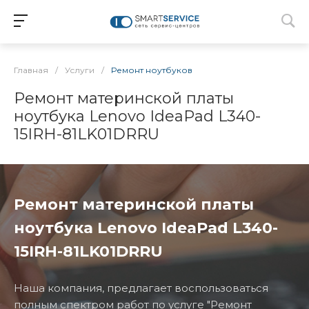
Главная
/
Услуги
/
Ремонт ноутбуков
Ремонт материнской платы
ноутбука Lenovo IdeaPad L340-
15IRH-81LK01DRRU
Ремонт материнской платы
ноутбука Lenovo IdeaPad L340-
15IRH-81LK01DRRU
Наша компания, предлагает воспользоваться
полным спектром работ по услуге "Ремонт