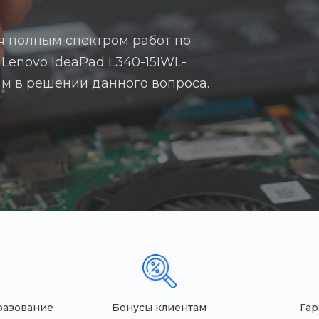
я полным спектром работ по
Lenovo IdeaPad L340-15IWL-
вам в решении данного вопроса.
разование
Бонусы клиентам
Гар