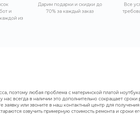
исок
Дарим подарки и скидки до
Все ус
бот и
70% за каждый заказ
требов
 каждой из
сса, поэтому любая проблема с материнской платой ноутбу
 у нас всегда в наличии это дополнительно сокращает срок
те заявку или звоните в наш контактный центр для получен
стараются озвучить примерную стоимость ремонта и сроки ег