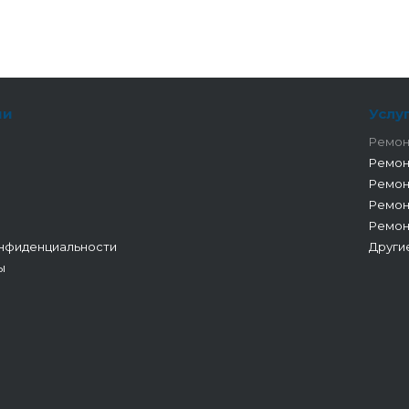
ии
Услу
Ремон
Ремон
Ремон
Ремон
Ремон
нфиденциальности
Други
ы