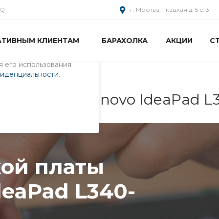
AQ
г. Москва, Ткацкая д. 5 с. 3
АТИВНЫМ КЛИЕНТАМ
БАРАХОЛКА
АКЦИИ
С
пециалистами и
айте. Продолжая
 его использования.
фиденциальности
.
 ноутбука Lenovo IdeaPad 
ой платы
deaPad L340-