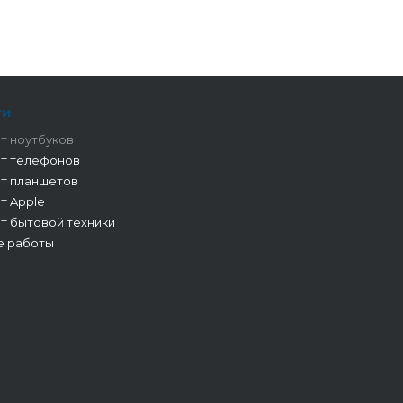
ги
т ноутбуков
т телефонов
т планшетов
т Apple
т бытовой техники
е работы