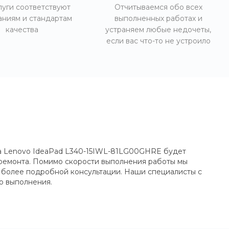
луги соответствуют
Отчитываемся обо всех
аниям и стандартам
выполненных работах и
качества
устраняем любые недочеты,
если вас что-то не устроило
ка Lenovo IdeaPad L340-15IWL-81LG00GHRE будет
и ремонта. Помимо скорости выполнения работы мы
ия более подробной консультации. Наши специалисты с
о выполнения.