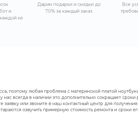
исок
Дарим подарки и скидки до
Все ус
бот и
70% за каждый заказ
требов
 каждой из
сса, поэтому любая проблема с материнской платой ноутбу
 у нас всегда в наличии это дополнительно сокращает срок
те заявку или звоните в наш контактный центр для получен
стараются озвучить примерную стоимость ремонта и сроки ег