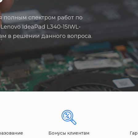
я полным спектром работ по
Lenovo IdeaPad L340-15IWL-
вам в решении данного вопроса.
разование
Бонусы клиентам
Гар