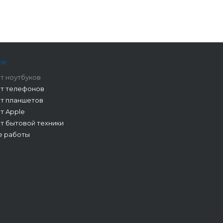
ги
т ноутбуков
т телефонов
т планшетов
т Apple
т бытовой техники
е работы