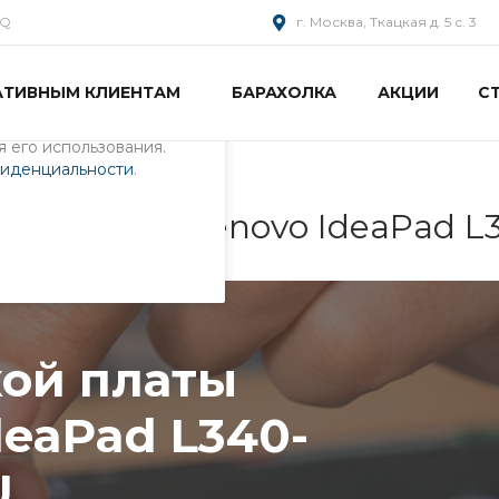
AQ
г. Москва, Ткацкая д. 5 с. 3
АТИВНЫМ КЛИЕНТАМ
БАРАХОЛКА
АКЦИИ
С
пециалистами и
айте. Продолжая
 его использования.
фиденциальности
.
 ноутбука Lenovo IdeaPad 
ой платы
deaPad L340-
U