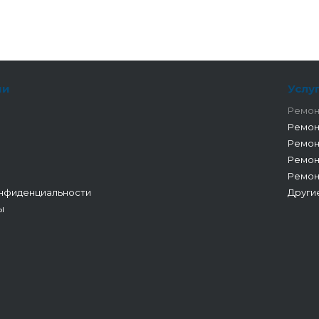
ии
Услу
Ремон
Ремон
Ремон
Ремон
Ремон
нфиденциальности
Други
ы