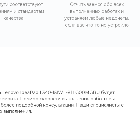
луги соответствуют
Отчитываемся обо всех
аниям и стандартам
выполненных работах и
качества
устраняем любые недочеты,
если вас что-то не устроило
ка Lenovo IdeaPad L340-15IWL-81LG00MGRU будет
и ремонта. Помимо скорости выполнения работы мы
ия более подробной консультации. Наши специалисты с
о выполнения.