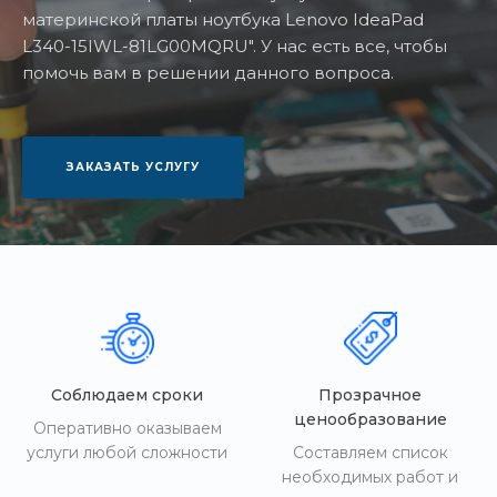
материнской платы ноутбука Lenovo IdeaPad
L340-15IWL-81LG00MQRU". У нас есть все, чтобы
помочь вам в решении данного вопроса.
ЗАКАЗАТЬ УСЛУГУ
Соблюдаем сроки
Прозрачное
ценообразование
Оперативно оказываем
услуги любой сложности
Составляем список
необходимых работ и