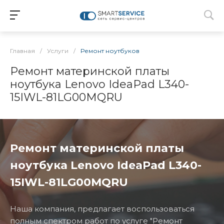
Главная
/
Услуги
/
Ремонт ноутбуков
Ремонт материнской платы
ноутбука Lenovo IdeaPad L340-
15IWL-81LG00MQRU
Ремонт материнской платы
ноутбука Lenovo IdeaPad L340-
15IWL-81LG00MQRU
Наша компания, предлагает воспользоваться
полным спектром работ по услуге "Ремонт