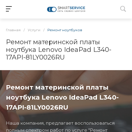
Главная
/
Услуги
/
Ремонт ноутбуков
Ремонт материнской платы
ноутбука Lenovo IdeaPad L340-
17API-81LY0026RU
Ремонт материнской платы
ноутбука Lenovo IdeaPad L340-
17API-81LY0026RU
Наша компания, предлагает воспользоваться
полным спектром работ по услуге "Ремонт