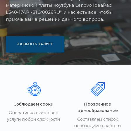
материнской платы ноутбука Lenovo IdeaPad
L340-17API-81LY0026RU". У нас есть все, чтобы
помочь вам в решении данного вопроса.
ЗАКАЗАТЬ УСЛУГУ
Соблюдаем сроки
Прозрачное
ценообразование
Оперативно оказываем
услуги любой сложности
Составляем список
необходимых работ и