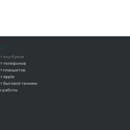
ги
т ноутбуков
т телефонов
т планшетов
т Apple
т бытовой техники
е работы