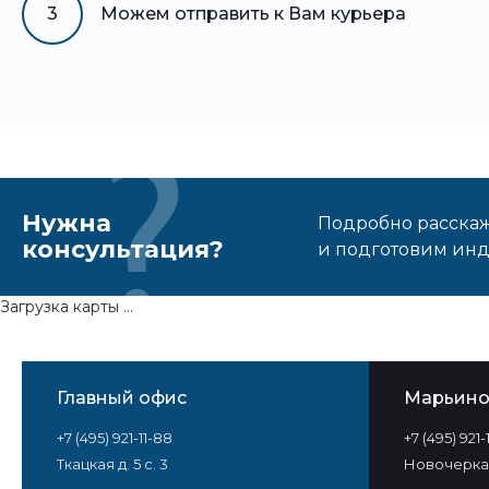
3
Можем отправить к Вам курьера
Нужна
Подробно расскаже
консультация?
и подготовим ин
Загрузка карты ...
Главный офис
Марьин
+7 (495) 921-11-88
+7 (495) 921
Ткацкая д. 5 с. 3
Новочеркас