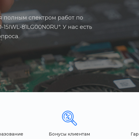
я полным спектром работ по
-15IWL-81LG00N0RU". У нас есть
опроса.
разование
Бонусы клиентам
Гар