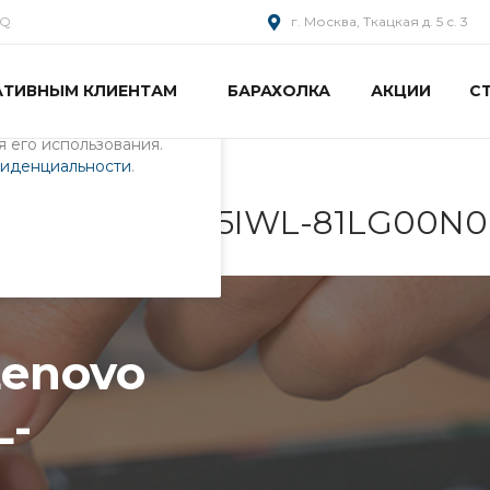
AQ
г. Москва, Ткацкая д. 5 с. 3
АТИВНЫМ КЛИЕНТАМ
БАРАХОЛКА
АКЦИИ
С
пециалистами и
айте. Продолжая
 его использования.
фиденциальности
.
deaPad L340-15IWL-81LG00N
Lenovo
L-