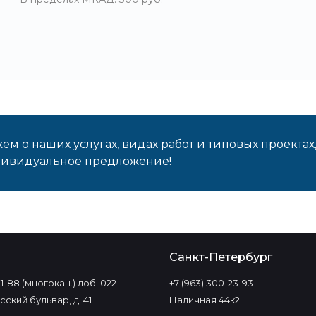
м о наших услугах, видах работ и типовых проектах
дивидуальное предложение!
о
Санкт-Петербург
-11-88 (многокан.) доб. 022
+7 (963) 300-23-93
ский бульвар, д. 41
Наличная 44к2