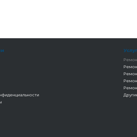
ии
Услу
Ремон
Ремон
Ремон
Ремон
Ремон
нфиденциальности
Други
ы