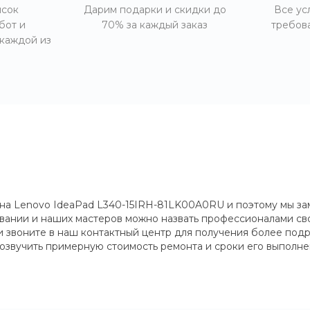
исок
Дарим подарки и скидки до
Все ус
бот и
70% за каждый заказ
требов
 каждой из
 на Lenovo IdeaPad L340-15IRH-81LK00A0RU и поэтому мы за
вании и наших мастеров можно назвать профессионалами сво
ли звоните в наш контактный центр для получения более под
 озвучить примерную стоимость ремонта и сроки его выполне