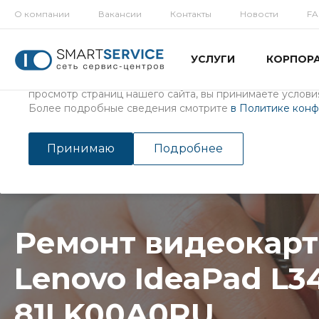
О компании
Вакансии
Контакты
Новости
F
Использование файлов Cookie
УСЛУГИ
КОРПОР
Мы используем файлы cookie, разработанные нашими с
третьими лицами, для анализа событий на нашем веб-с
просмотр страниц нашего сайта, вы принимаете условия
Более подробные сведения смотрите
в Политике кон
Главная
/
Услуги
/
Ремонт ноутбуков
Ремонт видеокарты ноутбу
Принимаю
Подробнее
Ремонт видеокарт
Lenovo IdeaPad L34
81LK00A0RU