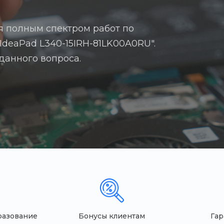
я полным спектром работ по
IdeaPad L340-15IRH-81LK00A0RU".
 данного вопроса.
разование
Бонусы клиентам
Гар