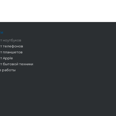
ги
т ноутбуков
т телефонов
т планшетов
т Apple
т бытовой техники
е работы