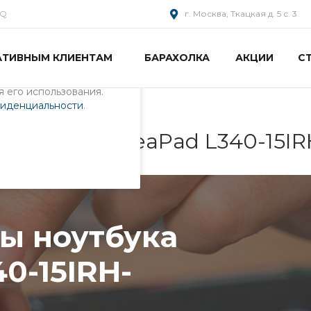
AQ
г. Москва, Ткацкая д. 5 с. 3
АТИВНЫМ КЛИЕНТАМ
БАРАХОЛКА
АКЦИИ
С
пециалистами и
айте. Продолжая
 его использования.
фиденциальности
.
ка Lenovo IdeaPad L340-15I
ы ноутбука
0-15IRH-