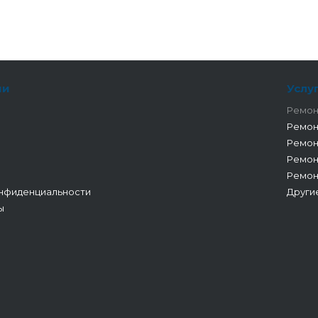
ии
Услу
Ремон
Ремон
Ремон
Ремон
Ремон
нфиденциальности
Други
ы