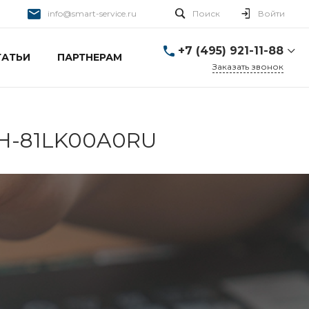
info@smart-service.ru
Поиск
Войти
+7 (495) 921-11-88
ТАТЬИ
ПАРТНЕРАМ
Заказать звонок
+7 (495) 921-11-88
г. Москва, Ткацкая д. 5 с.
3
Пн-Пт: 10:00-20:00 Cб-
RH-81LK00A0RU
Вс: 12:00-19:00
info@smart-service.ru