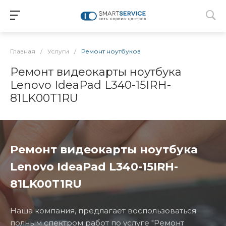
Главная
/
Услуги
/
Ремонт ноутбуков
Ремонт видеокарты ноутбука
Lenovo IdeaPad L340-15IRH-
81LK00T1RU
Ремонт видеокарты ноутбука
Lenovo IdeaPad L340-15IRH-
81LK00T1RU
Наша компания, предлагает воспользоваться
полным спектром работ по услуге "Ремонт