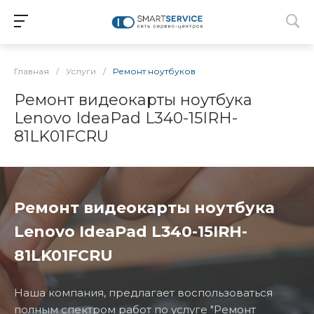
Главная
/
Услуги
/
Ремонт ноутбуков
Ремонт видеокарты ноутбука
Lenovo IdeaPad L340-15IRH-
81LK01FCRU
Ремонт видеокарты ноутбука
Lenovo IdeaPad L340-15IRH-
81LK01FCRU
Наша компания, предлагает воспользоваться
полным спектром работ по услуге "Ремонт