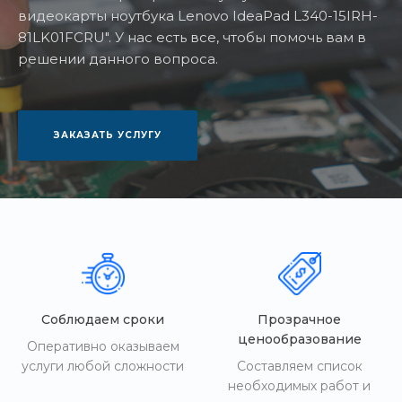
видеокарты ноутбука Lenovo IdeaPad L340-15IRH-
81LK01FCRU". У нас есть все, чтобы помочь вам в
решении данного вопроса.
ЗАКАЗАТЬ УСЛУГУ
Соблюдаем сроки
Прозрачное
ценообразование
Оперативно оказываем
услуги любой сложности
Составляем список
необходимых работ и