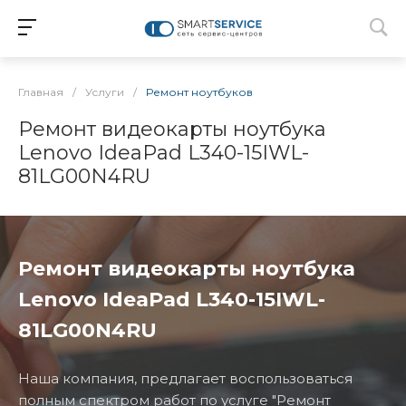
Главная
/
Услуги
/
Ремонт ноутбуков
Ремонт видеокарты ноутбука
Lenovo IdeaPad L340-15IWL-
81LG00N4RU
Ремонт видеокарты ноутбука
Lenovo IdeaPad L340-15IWL-
81LG00N4RU
Наша компания, предлагает воспользоваться
полным спектром работ по услуге "Ремонт