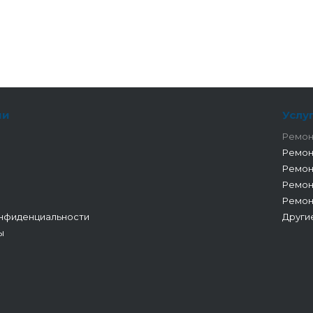
ии
Услу
Ремон
Ремон
Ремон
Ремон
Ремон
нфиденциальности
Други
ы