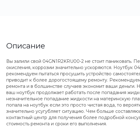
Описание
Вы залили свой 04GN1R2KRU00-2 не стоит паниковать. Пер
окисления, коррозии значительно ускоряются. Ноутбук 
рекомендуем пытаться просушить устройство самостоятель
приводит к более дорогостоящему ремонту. Рекомендуем
ремонта и в болшинстве случаев экономит ваши деньги.
ваш ноутбук продолжает работать после попадания жидкост
незначительное попадание жидкости на материнскую плату
попала на ноутбук если это просто чистая вода, то вероят
значительно усугубляет ситуацию. Чем больше составляющ
контактный центр для получения более подробной консул
стоимость ремонта и сроки его выполнения.