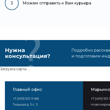
3
Можем отправить к Вам курьера
Нужна
Подробно расскаже
консультация?
и подготовим ин
Загрузка карты ...
Главный офис
Марьин
+7 (495) 921-11-88
+7 (495) 921
Ткацкая д. 5 с. 3
Новочеркас