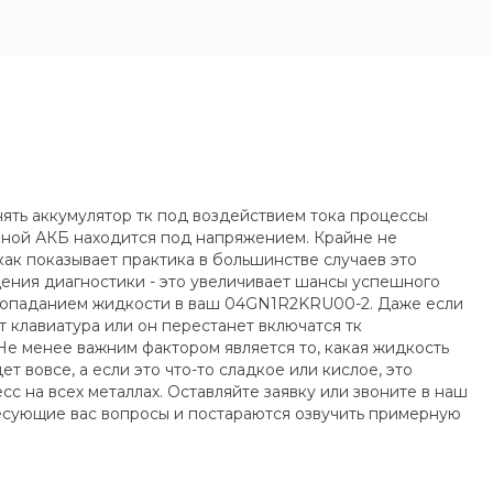
нять аккумулятор тк под воздействием тока процессы
нной АКБ находится под напряжением. Крайне не
как показывает практика в большинстве случаев это
ения диагностики - это увеличивает шансы успешного
 попаданием жидкости в ваш 04GN1R2KRU00-2. Даже если
т клавиатура или он перестанет включатся тк
Не менее важним фактором является то, какая жидкость
т вовсе, а если это что-то сладкое или кислое, это
 на всех металлах. Оставляйте заявку или звоните в наш
ресующие вас вопросы и постараются озвучить примерную