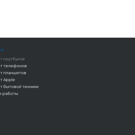
ги
т ноутбуков
т телефонов
т планшетов
т Apple
т бытовой техники
е работы