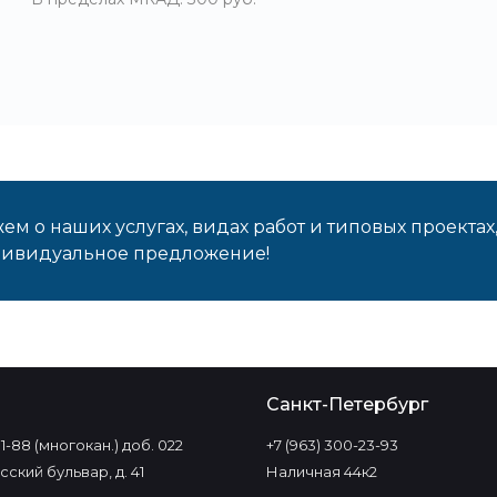
м о наших услугах, видах работ и типовых проектах
дивидуальное предложение!
о
Санкт-Петербург
-11-88 (многокан.) доб. 022
+7 (963) 300-23-93
ский бульвар, д. 41
Наличная 44к2