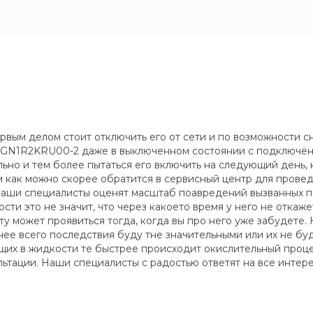
вым делом стоит отключить его от сети и по возможности с
04GN1R2KRU00-2 даже в выключенном состоянии с подключё
но и тем более пытаться его включить на следующий день, 
 как можно скорее обратится в сервисный центр для провед
 Наши специалисты оценят масштаб поавредений вызванных
и это не значит, что через какоето время у него не откаже
 может проявиться тогда, когда вы про него уже забудете. 
нее всего последствия буду тне значительными или их не буде
их в жидкости те быстрее происходит окислительный процесс
ьтации. Наши специалисты с радостью ответят на все инте