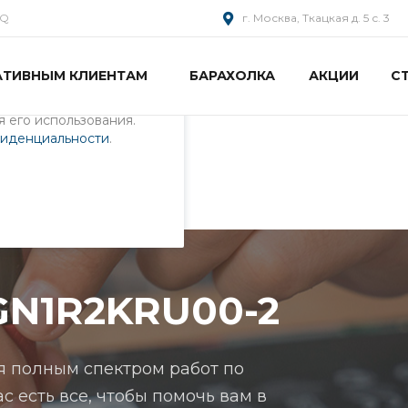
AQ
г. Москва, Ткацкая д. 5 с. 3
АТИВНЫМ КЛИЕНТАМ
БАРАХОЛКА
АКЦИИ
С
пециалистами и
айте. Продолжая
 его использования.
фиденциальности
.
U00-2
GN1R2KRU00-2
я полным спектром работ по
с есть все, чтобы помочь вам в