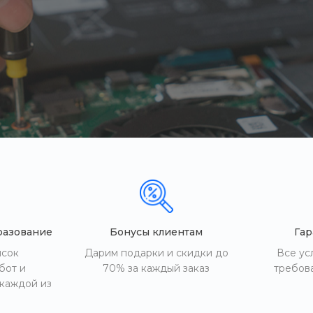
разование
Бонусы клиентам
Гар
исок
Дарим подарки и скидки до
Все ус
бот и
70% за каждый заказ
требов
 каждой из