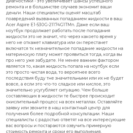
диагностики - это увеличивает шансы успешного
ремонта и в болшинстве случаев экономит ваши
деньги. Наши специалисты оценят масштаб
поавредений вызванных попаданием жидкости в ваш
Acer Aspire E1-530G-21174G1TMn. Даже если ваш
ноутбук продолжает работать после попадания
жидкости это не значит, что через какоето время у
него не откажет клавиатура или он перестанет
включатся тк незначительное попадание жидкости на
материнскую плату может проявиться тогда, когда вы
про него уже забудете. Не менее важним фактором
является то, какая жидкость попала на ноутбук если
это просто чистая вода, то вероятнее всего
последствия буду тне значительными или их не будет
вовсе, а если это что-то сладкое или кислое, это
значительно усугубляет ситуацию. Чем больше
составляющих в жидкости те быстрее происходит
окислительный процесс на всех металлах. Оставляйте
заявку или звоните в наш контактный центр для
получения более подробной консультации. Наши
специалисты с радостью ответят на все интересующие
вас вопросы и постараются озвучить примерную
стоимость ремонта и сроки его выполнения.