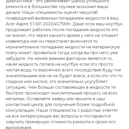
диагностики - это увеличивает шансы успешного
ремонта и в болшинстве случаев экономит ваши
деньги. Наши специалисты оценят масштаб
поавредений вызванных попаданием жидкости в ваш
Acer Aspire E1-531-20204G75Mn. Даже если ваш ноутбук
продолжает работать после попадания жидкости это
не значит, что через какоето время у него не откажет
клавиатура или он перестанет включатся тк
незначительное попадание жидкости на материнскую
плату может проявиться тогда, когда вы про него уже
забудете. Не менее важним фактором является то,
какая жидкость попала на ноутбук если это просто
чистая вода, то вероятнее всего последствия буду тне
значительными или их не будет вовсе, а если это что-то
сладкое или кислое, это значительно усугубляет
ситуацию. Чем больше составляющих в жидкости те
быстрее происходит окислительный процесс на всех
металлах. Оставляйте заявку или звоните в наш
контактный центр для получения более подробной
консультации. Наши специалисты с радостью ответят
на все интересующие вас вопросы и постараются
озвучить примерную стоимость ремонта и сроки его
выполнения.