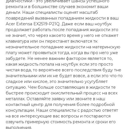
диагностики - это увеличивает шансы успешного
ремонта и в болшинстве случаев экономит ваши
деньги. Наши специалисты оценят масштаб
поавредений вызванных попаданием жидкости в ваш
Acer Extensa EX2519-P21Q. Даже если ваш ноутбук
продолжает работать после попадания жидкости это
не значит, что через какоето время у него не откажет
клавиатура или он перестанет включатся тк
незначительное попадание жидкости на материнскую
плату может проявиться тогда, когда вы про него уже
забудете. Не менее важним фактором является то,
какая жидкость попала на ноутбук если это просто
чистая вода, то вероятнее всего последствия буду тне
значительными или их не будет вовсе, а если это что-то
сладкое или кислое, это значительно усугубляет
ситуацию. Чем больше составляющих в жидкости те
быстрее происходит окислительный процесс на всех
металлах. Оставляйте заявку или звоните в наш
контактный центр для получения более подробной
консультации. Наши специалисты с радостью ответят
на все интересующие вас вопросы и постараются
озвучить примерную стоимость ремонта и сроки его
выполнения.