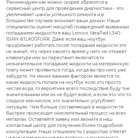
Рекомендуем как можно скорее обратится в
сервисный центр для проведения диагностики - это
увеличивает шансы успешного ремонта и в
болшинстве случаев экономит ваши деньги. Наши
специалисты оценят масштаб поавредений вызванных
попаданием жидкости в ваш Lenovo IdeaPad L340-
15IRH-81LK00FURK. Даже если ваш ноутбук
продолжает работать после попадания жидкости это
не значит, что через какоето время у него не откажет
клавиатура или он перестанет включатся тк
незначительное попадание жидкости на материнскую
плату может проявиться тогда, когда вы про него уже
забудете. Не менее важним фактором является то,
какая жидкость попала на ноутбук если это просто
чистая вода, то вероятнее всего последствия буду тне
значительными или их не будет вовсе, а если это что-то
сладкое или кислое, это значительно усугубляет
ситуацию. Чем больше составляющих в жидкости те
быстрее происходит окислительный процесс на всех
металлах. Оставляйте заявку или звоните в наш
контактный центр для получения более подробной
консультации. Наши специалисты с радостью ответят
на все интересующие вас вопросы и постараются