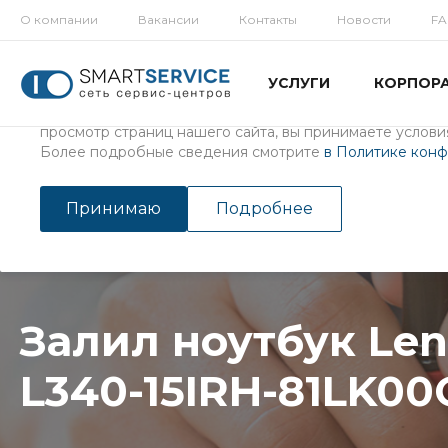
О компании
Вакансии
Контакты
Новости
F
Использование файлов Cookie
УСЛУГИ
КОРПОР
Мы используем файлы cookie, разработанные нашими с
третьими лицами, для анализа событий на нашем веб-с
просмотр страниц нашего сайта, вы принимаете условия
Более подробные сведения смотрите
в Политике кон
Главная
/
Услуги
/
Ремонт ноутбуков
Залил ноутбук Lenovo Ide
Принимаю
Подробнее
Залил ноутбук Len
L340-15IRH-81LK0