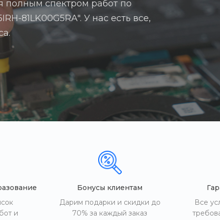
я полным спектром работ по
IRH-81LK00G5RA". У нас есть все,
са.
разование
Бонусы клиентам
Гар
исок
Дарим подарки и скидки до
Все ус
бот и
70% за каждый заказ
требов