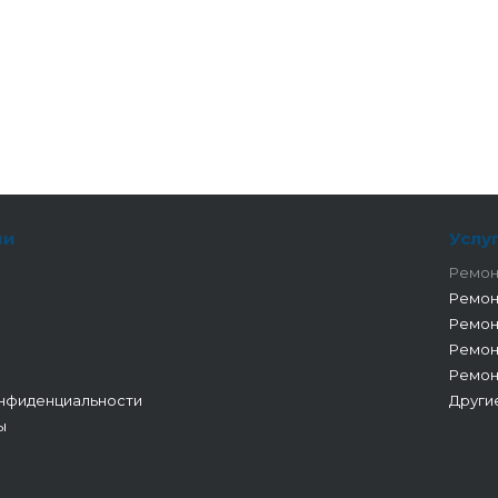
ии
Услу
Ремон
Ремон
Ремон
Ремон
Ремон
нфиденциальности
Други
ы