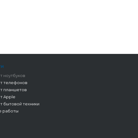
ги
т ноутбуков
т телефонов
т планшетов
т Apple
т бытовой техники
е работы