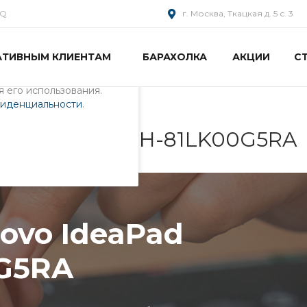
AQ
г. Москва, Ткацкая д. 5 с. 3
АТИВНЫМ КЛИЕНТАМ
БАРАХОЛКА
АКЦИИ
С
пециалистами и
айте. Продолжая
 его использования.
фиденциальности
.
aPad L340-15IRH-81LK00G5RA
ovo IdeaPad
0G5RA