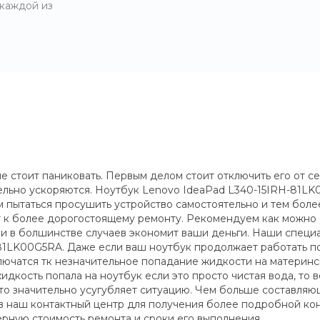
 каждой из
 стоит паниковать. Первым делом стоит отключить его от се
тельно ускоряются. Ноутбук Lenovo IdeaPad L340-15IRH-81
пытаться просушить устройство самостоятельно и тем более
т к более дорогостоящему ремонту. Рекомендуем как можно
 и в болшинстве случаев экономит ваши деньги. Наши спец
1LK00G5RA. Даже если ваш ноутбук продолжает работать пос
ключатся тк незначительное попадание жидкости на материнск
идкость попала на ноутбук если это просто чистая вода, то
, это значительно усугубляет ситуацию. Чем больше составл
е в наш контактный центр для получения более подробной ко
рную стоимость ремонта и сроки его выполнения.