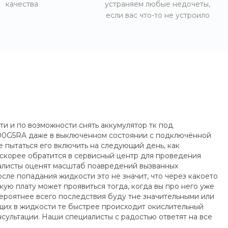
качества
устраняем любые недочеты,
если вас что-то не устроило
ти и по возможности снять аккумулятор тк под
LK00G5RA даже в выключенном состоянии с подключённой
 пытаться его включить на следующий день, как
 скорее обратится в сервисный центр для проведения
иалисты оценят масштаб поавредений вызванных
ле попадания жидкости это не значит, что через какоето
ую плату может проявиться тогда, когда вы про него уже
 вероятнее всего последствия буду тне значительными или
яющих в жидкости те быстрее происходит окислительный
нсультации. Наши специалисты с радостью ответят на все