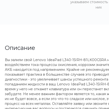
указываем стоимость
них
Описание
Вы залили свой Lenovo IdeaPad L340-15IRH-81LK00G5RA не
воздействием тока процессы окисления, коррозии значи
АКБ находится под напряжением. Крайне не рекомендуем 
показывает практика в большинстве случаев это приводи
диагностики - это увеличивает шансы успешного ремонта
попаданием жидкости в ваш Lenovo IdeaPad L340-15IRH-8
время у него не откажет клавиатура или он перестанет в
забудете. Не менее важним фактором является то, какая ж
их не будет вовсе, а если это что-то сладкое или кислое
процесс на всех металлах. Оставляйте заявку или звонит
интересующие вас вопросы и постараются озвучить приме