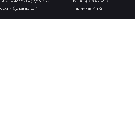
-11-88 (многокан.) доб. 022
+7 (963) 300-23-93
ский бульвар, д. 41
Наличная 44к2