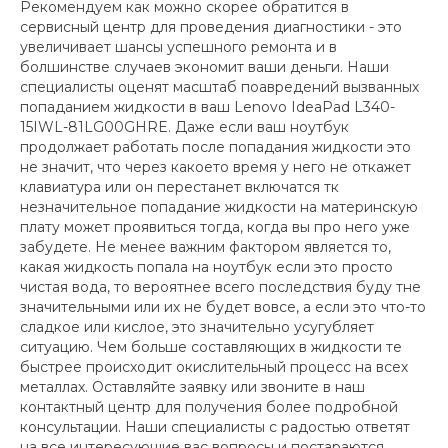
Рекомендуем как можно скорее обратится в
сервисный центр для проведения диагностики - это
увеличивает шансы успешного ремонта и в
болшинстве случаев экономит ваши деньги. Наши
специалисты оценят масштаб поавредений вызванных
попаданием жидкости в ваш Lenovo IdeaPad L340-
15IWL-81LG00GHRE. Даже если ваш ноутбук
продолжает работать после попадания жидкости это
не значит, что через какоето время у него не откажет
клавиатура или он перестанет включатся тк
незначительное попадание жидкости на материнскую
плату может проявиться тогда, когда вы про него уже
забудете. Не менее важним фактором является то,
какая жидкость попала на ноутбук если это просто
чистая вода, то вероятнее всего последствия буду тне
значительными или их не будет вовсе, а если это что-то
сладкое или кислое, это значительно усугубляет
ситуацию. Чем больше составляющих в жидкости те
быстрее происходит окислительный процесс на всех
металлах. Оставляйте заявку или звоните в наш
контактный центр для получения более подробной
консультации. Наши специалисты с радостью ответят
на все интересующие вас вопросы и постараются