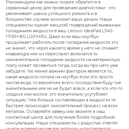
Рекомендуем как можно скорее обратится в
сервисный центр для проведения диагностики - это
увеличивает шансы успешного ремонта и в
болшинстве случаев экономит ваши деньги. Наши
специалисты оценят масштаб поавредений вызванных
попаданием жидкости в ваш Lenovo IdeaPad L340-
17IRH-81LL001HRU. Даже если ваш ноутбук
продолжает работать после попадания жидкости это
не значит, что через какоето время у него не откажет
клавиатура или он перестанет включатся тк
незначительное попадание жидкости на материнскую
плату может проявиться тогда, когда вы про него уже
забудете. Не менее важним фактором является то,
какая жидкость попала на ноутбук если это просто
чистая вода, то вероятнее всего последствия буду тне
значительными или их не будет вовсе, а если это что-то
сладкое или кислое, это значительно усугубляет
ситуацию. Чем больше составляющих в жидкости те
быстрее происходит окислительный процесс на всех
металлах. Оставляйте заявку или звоните в наш
контактный центр для получения более подробной
консультации. Наши специалисты с радостью ответят
на все интересующие вас вопросы и постараются