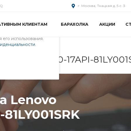
AQ
г. Москва, Ткацкая д. 5 с. 3
АТИВНЫМ КЛИЕНТАМ
БАРАХОЛКА
АКЦИИ
С
пециалистами и
айте. Продолжая
 его использования.
фиденциальности
.
 IdeaPad L340-17API-81LY00
а Lenovo
I-81LY001SRK