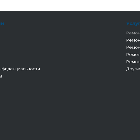
ии
Услу
Ремон
Ремон
Ремон
Ремон
Ремон
нфиденциальности
Други
ы