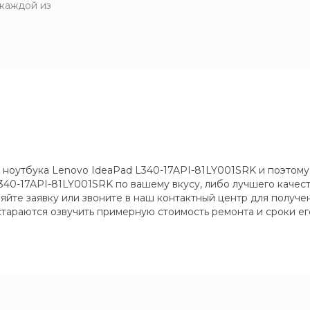
 каждой из
 ноутбука Lenovo IdeaPad L340-17API-81LY001SRK и поэтому 
340-17API-81LY001SRK по вашему вкусу, либо лучшего качест
вляйте заявку или звоните в наш контактный центр для полу
стараются озвучить примерную стоимость ремонта и сроки ег