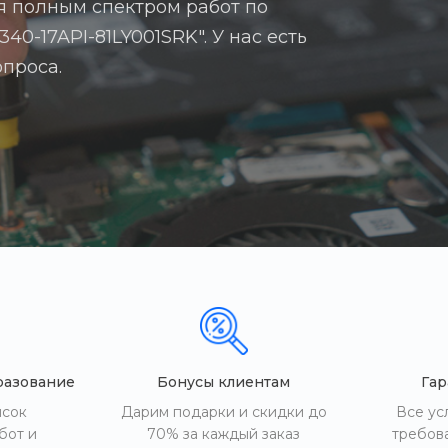
я полным спектром работ по
40-17API-81LY001SRK". У нас есть
опроса.
разование
Бонусы клиентам
Гар
исок
Дарим подарки и скидки до
Все ус
бот и
70% за каждый заказ
требов