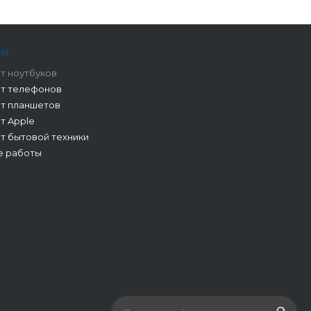
ги
т ноутбуков
т телефонов
т планшетов
т Apple
т бытовой техники
е работы