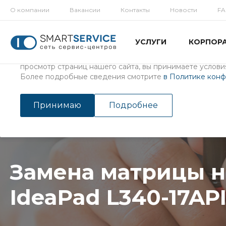
О компании
Вакансии
Контакты
Новости
F
Использование файлов Cookie
УСЛУГИ
КОРПОР
Мы используем файлы cookie, разработанные нашими с
третьими лицами, для анализа событий на нашем веб-с
просмотр страниц нашего сайта, вы принимаете условия
Более подробные сведения смотрите
в Политике кон
Главная
/
Услуги
/
Ремонт ноутбуков
Замена матрицы на Lenovo
Принимаю
Подробнее
Замена матрицы н
IdeaPad L340-17AP