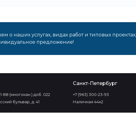
м о наших услугах, видах работ и типовых проектах
дивидуальное предложение!
о
Санкт-Петербург
-11-88 (многокан.) доб. 022
+7 (963) 300-23-93
ский бульвар, д. 41
Наличная 44к2