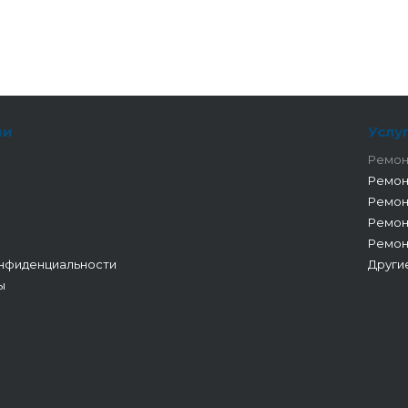
ии
Услу
Ремон
Ремон
Ремон
Ремон
Ремон
нфиденциальности
Други
ы