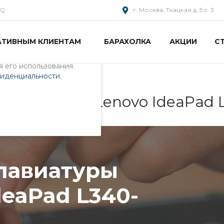
AQ
г. Москва, Ткацкая д. 5 с. 3
АТИВНЫМ КЛИЕНТАМ
БАРАХОЛКА
АКЦИИ
С
пециалистами и
айте. Продолжая
 его использования.
фиденциальности
.
ры ноутбука Lenovo IdeaPad
клавиатуры
deaPad L340-