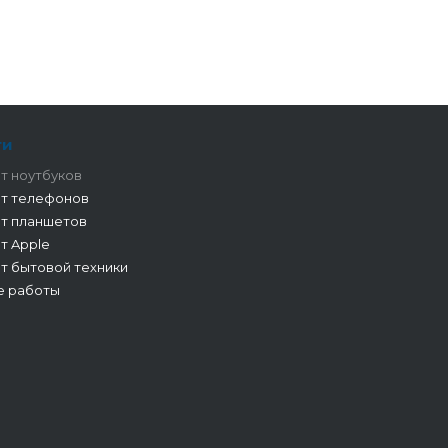
ги
т ноутбуков
т телефонов
т планшетов
т Apple
т бытовой техники
е работы