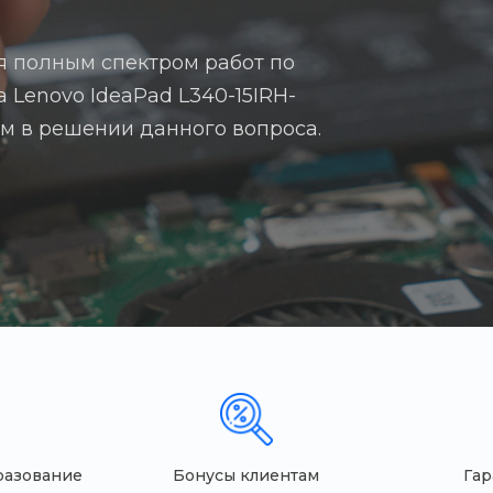
я полным спектром работ по
а Lenovo IdeaPad L340-15IRH-
вам в решении данного вопроса.
разование
Бонусы клиентам
Гар