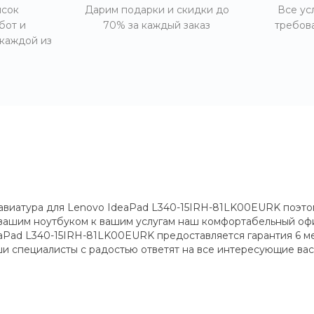
исок
Дарим подарки и скидки до
Все ус
бот и
70% за каждый заказ
требов
 каждой из
лавиатура для Lenovo IdeaPad L340-15IRH-81LK00EURK поэто
 с вашим ноутбуком к вашим услугам наш комфортабельный о
aPad L340-15IRH-81LK00EURK предоставляется гарантия 6 мес
и специалисты с радостью ответят на все интересующие вас