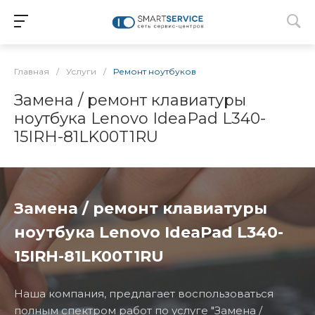
Главная
/
Услуги
/
Ремонт ноутбуков
Замена / ремонт клавиатуры
ноутбука Lenovo IdeaPad L340-
15IRH-81LK00T1RU
Замена / ремонт клавиатуры
ноутбука Lenovo IdeaPad L340-
15IRH-81LK00T1RU
Наша компания, предлагает воспользоваться
полным спектром работ по услуге "Замена /