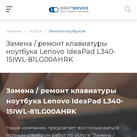
Главная
/
Услуги
/
Ремонт ноутбуков
Замена / ремонт клавиатуры
ноутбука Lenovo IdeaPad L340-
15IWL-81LG00AHRK
Замена / ремонт клавиатуры
ноутбука Lenovo IdeaPad L340-
15IWL-81LG00AHRK
Наша компания, предлагает воспользоваться
полным спектром работ по услуге "Замена /