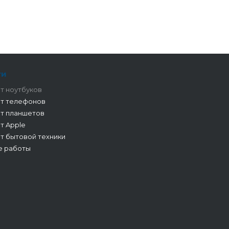
ги
т ноутбуков
т телефонов
т планшетов
т Apple
т бытовой техники
е работы