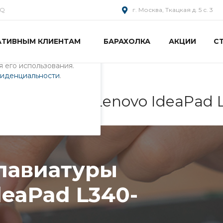
AQ
г. Москва, Ткацкая д. 5 с. 3
АТИВНЫМ КЛИЕНТАМ
БАРАХОЛКА
АКЦИИ
С
пециалистами и
айте. Продолжая
 его использования.
фиденциальности
.
ы ноутбука Lenovo IdeaPad 
клавиатуры
deaPad L340-