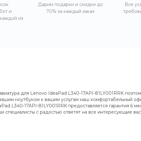
исок
Дарим подарки и скидки до
Все ус
бот и
70% за каждый заказ
требов
 каждой из
лавиатура для Lenovo IdeaPad L340-17API-81LY001RRK поэтом
 с вашим ноутбуком к вашим услугам наш комфортабельный о
Pad L340-17API-81LY001RRK предоставляется гарантия 6 мес
и специалисты с радостью ответят на все интересующие вас