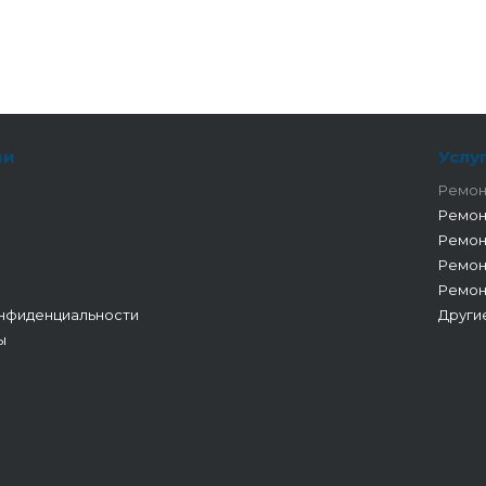
ии
Услу
Ремон
Ремон
Ремон
Ремон
Ремон
нфиденциальности
Други
ы