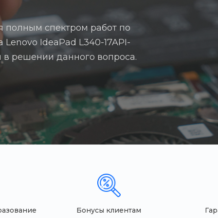
я полным спектром работ по
 Lenovo IdeaPad L340-17API-
ам в решении данного вопроса.
разование
Бонусы клиентам
Гар