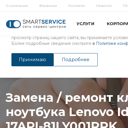
О компании
Вакансии
Контакты
Новости
F
Использование файлов Cookie
УСЛУГИ
КОРПОР
Мы используем файлы cookie, разработанные нашими с
третьими лицами, для анализа событий на нашем веб-с
просмотр страниц нашего сайта, вы принимаете условия
Более подробные сведения смотрите
в Политике кон
Главная
/
Услуги
/
Ремонт ноутбуков
Замена / ремонт клавиатур
Принимаю
Подробнее
Замена / ремонт 
ноутбука Lenovo I
17API-81LY001RRK