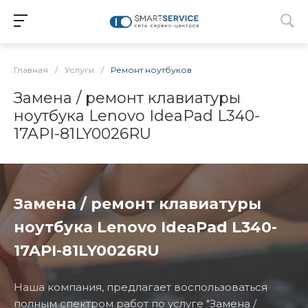
Главная
/
Услуги
/
Ремонт ноутбуков
Замена / ремонт клавиатуры
ноутбука Lenovo IdeaPad L340-
17API-81LY0026RU
Замена / ремонт клавиатуры
ноутбука Lenovo IdeaPad L340-
17API-81LY0026RU
Наша компания, предлагает воспользоваться
полным спектром работ по услуге "Замена /