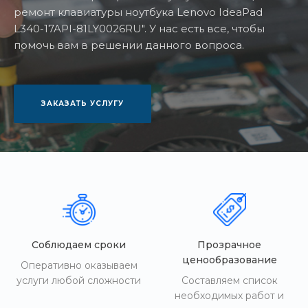
ремонт клавиатуры ноутбука Lenovo IdeaPad
L340-17API-81LY0026RU". У нас есть все, чтобы
помочь вам в решении данного вопроса.
ЗАКАЗАТЬ УСЛУГУ
Соблюдаем сроки
Прозрачное
ценообразование
Оперативно оказываем
услуги любой сложности
Составляем список
необходимых работ и