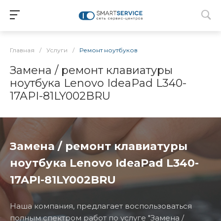
Главная
/
Услуги
/
Ремонт ноутбуков
Замена / ремонт клавиатуры
ноутбука Lenovo IdeaPad L340-
17API-81LY002BRU
Замена / ремонт клавиатуры
ноутбука Lenovo IdeaPad L340-
17API-81LY002BRU
Наша компания, предлагает воспользоваться
полным спектром работ по услуге "Замена /