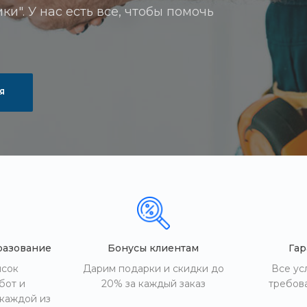
и". У нас есть все, чтобы помочь
Я
разование
Бонусы клиентам
Гар
исок
Дарим подарки и скидки до
Все ус
бот и
20% за каждый заказ
требов
 каждой из