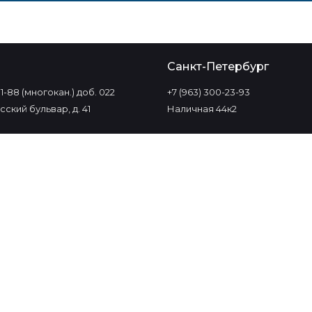
о
Санкт-Петербург
-11-88 (многокан.) доб. 022
+7 (963) 300-23-93
ский бульвар, д. 41
Наличная 44к2