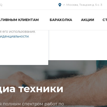
AQ
г. Москва, Ткацкая д. 5 с. 3
АТИВНЫМ КЛИЕНТАМ
БАРАХОЛКА
АКЦИИ
С
пециалистами и
айте. Продолжая
 его использования.
фиденциальности
.
ики
иа техники
я полным спектром работ по