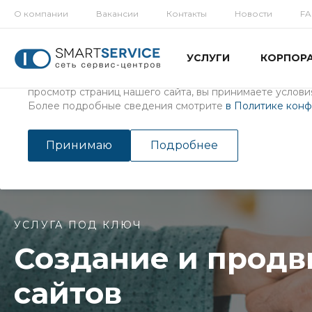
О компании
Вакансии
Контакты
Новости
F
Использование файлов Cookie
УСЛУГИ
КОРПОР
Мы используем файлы cookie, разработанные нашими с
третьими лицами, для анализа событий на нашем веб-с
просмотр страниц нашего сайта, вы принимаете условия
Более подробные сведения смотрите
в Политике кон
Главная
/
Услуги
/
Создание и продвижение сайтов
Создание и продвижение 
Принимаю
Подробнее
УСЛУГА ПОД КЛЮЧ
Создание и прод
сайтов