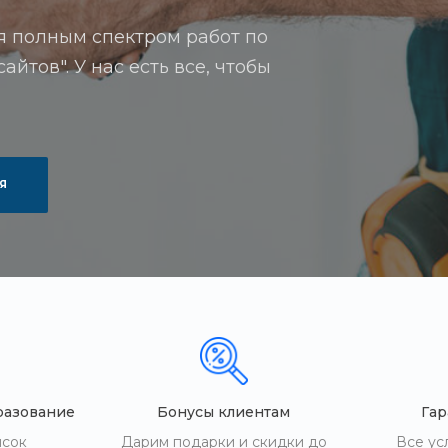
я полным спектром работ по
йтов". У нас есть все, чтобы
Я
разование
Бонусы клиентам
Гар
исок
Дарим подарки и скидки до
Все ус