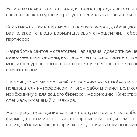
Если еще несколько лет назад интернет-представительств
сайтов высокого уровня требует специальных навыков и з
Как клиенты, так и партнеры, в первую очередь, обращаю
располагает к плодотворным деловым отношениям. Небре
партнеров.
Разработка сайтов – ответственная задача, доверять ре
малоизвестным фирмам, вы, несомненно, сэкономите опре
многих ресурсов, попав на которые хочется поскорее их п
сомнительной.
Настоящие же мастера «сайтостроения» учтут любую мело
пользователя интерфейсом. Итогом работы станет велико
необходимую для вашего бизнеса информацию. Качествен
специальных знаний и навыков.
Наша услуга «создание сайтов» предусматривает разрабо
фирме, дорогой и сложный корпоративный сайт, и тем боле
солидной компании, которая хочет упрочить свои позици