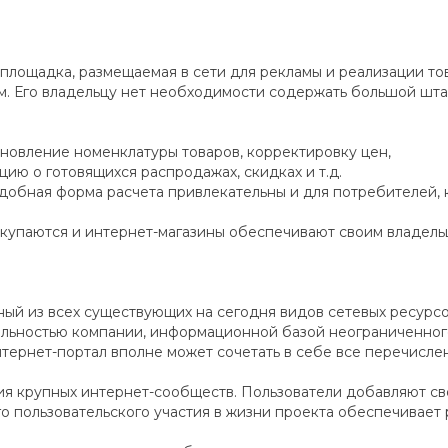
площадка, размещаемая в сети для рекламы и реализации тов
. Его владельцу нет необходимости содержать большой штат 
бновление номенклатуры товаров, корректировку цен,
ию о готовящихся распродажах, скидках и т.д.
удобная форма расчета привлекательны и для потребителей,
 окупаются и интернет-магазины обеспечивают своим владель
ый из всех существующих на сегодня видов сетевых ресурсо
ельностью компании, информационной базой неограниченного
интернет-портал вполне может сочетать в себе все перечисл
ния крупных интернет-сообществ. Пользователи добавляют с
ого пользовательского участия в жизни проекта обеспечивае