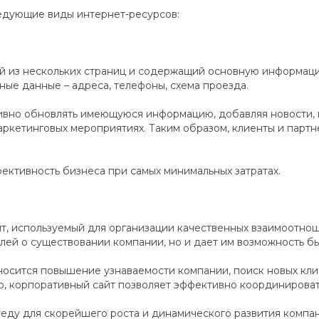
ледующие виды интернет-ресурсов:
ий из нескольких страниц и содержащий основную информацию
ные данные – адреса, телефоны, схема проезда.
ативно обновлять имеющуюся информацию, добавляя новости,
ркетинговых мероприятиях. Таким образом, клиенты и партне
ективность бизнеса при самых минимальных затратах.
нт, используемый для организации качественных взаимоотн
елей о существовании компании, но и дает им возможность 
носится повышение узнаваемости компании, поиск новых кли
го, корпоративный сайт позволяет эффективно координироват
реду для скорейшего роста и динамического развития компа