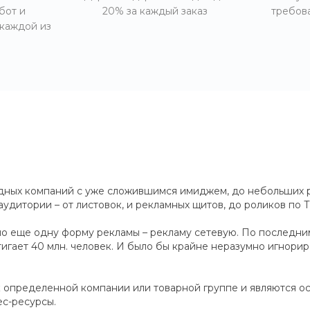
бот и
20% за каждый заказ
требов
 каждой из
идных компаний с уже сложившимся имиджем, до небольших 
итории – от листовок, и рекламных щитов, до роликов по Т
о еще одну форму рекламы – рекламу сетевую. По последним
тигает 40 млн. человек. И было бы крайне неразумно игнори
 определенной компании или товарной группе и являются осн
с-ресурсы.