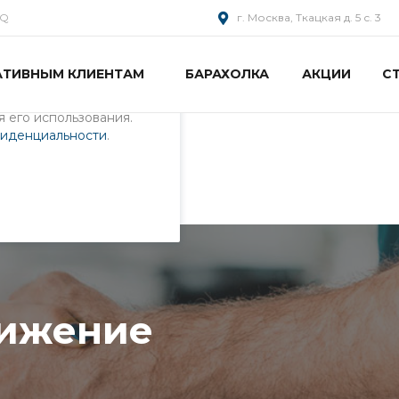
AQ
г. Москва, Ткацкая д. 5 с. 3
АТИВНЫМ КЛИЕНТАМ
БАРАХОЛКА
АКЦИИ
С
пециалистами и
айте. Продолжая
 его использования.
фиденциальности
.
сайтов
вижение