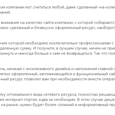
ом компании мог считаться любой, даже сделанный «на колен
наний.
т внимание на качество сайта компании, с которой собирают
жно сделанный и безвкусно оформленный ресурс, наоборот,
шение которой необходимо исключительно профессионалам с
деленную сумму. И получите, в лучшем случае, ничем не при
окинуть и никогда больше к ним не возвращаться. Так что по
чь, начиная с эксклюзивного дизайна и наполнения главной
лепно оформленный, запоминающийся и функциональный сайт
ный ресурс позволит вам при необходимости внести операти
тку оптимального вида сетевого ресурса, полностью решающ
е интернет-портал, едва ли необходим. В этом случае дешев
и на рынке, нужен будет более сложный и информативный про