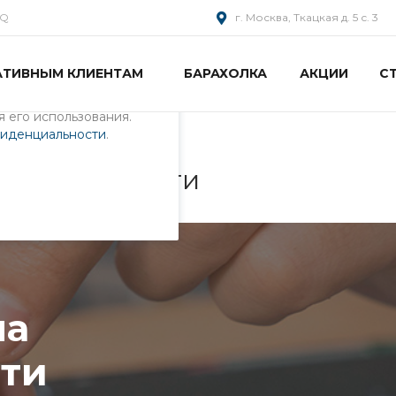
AQ
г. Москва, Ткацкая д. 5 с. 3
АТИВНЫМ КЛИЕНТАМ
БАРАХОЛКА
АКЦИИ
С
пециалистами и
айте. Продолжая
 его использования.
фиденциальности
.
перативной памяти
тивной памяти
ма
яти