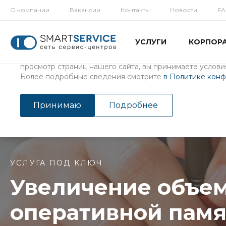
О компании
Вакансии
Контакты
Новости
F
Использование файлов Cookie
УСЛУГИ
КОРПОР
Мы используем файлы cookie, разработанные нашими с
третьими лицами, для анализа событий на нашем веб-с
просмотр страниц нашего сайта, вы принимаете условия
Более подробные сведения смотрите
в Политике кон
Главная
/
Услуги
/
Ремонт ноутбуков
/
Увеличение объема о
Увеличение объема опера
Принимаю
Подробнее
УСЛУГА ПОД КЛЮЧ
Увеличение объе
оперативной пам