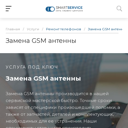
Главная
/
Услуги
/
Ремонт телефонов
/
Замена GSM антенны
Замена GSM антенны
УСЛУГА ПОД КЛЮЧ
Замена GSM антенны
Замена GSM антенны производится в нашей
сервисной мастерской быстро. Точные сроки
зависят от специфики произошедшей поломки, а
также от запчастей, деталей и комплектующих,
необходимых для ее устранения. Наши
специалисты стараются производить