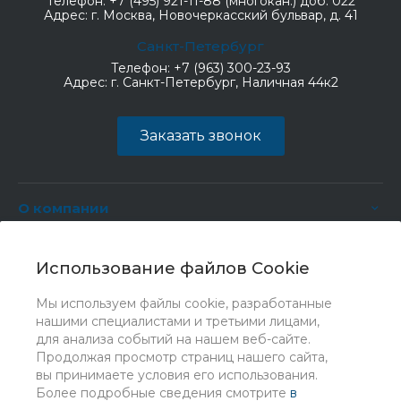
Телефон:
+7 (495) 921-11-88 (многокан.) доб. 022
Адрес:
г. Москва, Новочеркасский бульвар, д. 41
Санкт-Петербург
Телефон:
+7 (963) 300-23-93
Адрес:
г. Санкт-Петербург, Наличная 44к2
Заказать звонок
О компании
Услуги
Использование файлов Cookie
Мы используем файлы cookie, разработанные
нашими специалистами и третьими лицами,
для анализа событий на нашем веб-сайте.
Продолжая просмотр страниц нашего сайта,
вы принимаете условия его использования.
Более подробные сведения смотрите
в