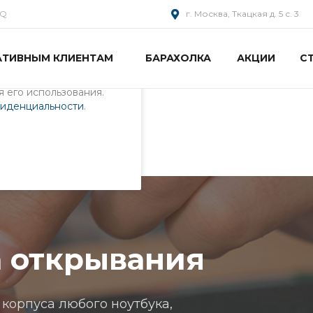
AQ
г. Москва, Ткацкая д. 5 с. 3
АТИВНЫМ КЛИЕНТАМ
БАРАХОЛКА
АКЦИИ
С
пециалистами и
айте. Продолжая
 его использования.
фиденциальности
.
крывания
ания
 открывания
корпуса любого ноутбука,