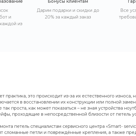
разование
Бонусы клиентам
Гар
исок
Дарим подарки и скидки до
Все ус
бот и
20% за каждый заказ
требов
 каждой из
ет практика, это происходит из-за их естественного износа
ючается в восстановлении их конструкции или полной замен
 так проста, как может показаться – не зная устройства ноу
йфы, проходящие в непосредственной близости от петель ус
нта петель специалистам сервисного центра «Smart- servic
ят сломанные петли и повреждённые крепления, а также пр