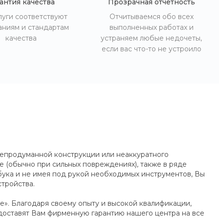
антия качества
Прозрачная отчетность
луги соответствуют
Отчитываемся обо всех
аниям и стандартам
выполненных работах и
качества
устраняем любые недочеты,
если вас что-то не устроило
, непродуманной конструкции или неаккуратного
е (обычно при сильных повреждениях), также в ряде
тбука и не имея под рукой необходимых инструментов, Вы
тройства.
e». Благодаря своему опыту и высокой квалификации,
едоставят Вам фирменную гарантию нашего центра на все