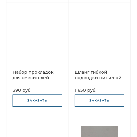
Набор прокладок
Шланг гибкой
для смесителей
подводки питьевой
Franke small
воды Franke
133.0163.421
133.0044.049
390 руб.
1 650 руб.
ЗАКАЗАТЬ
ЗАКАЗАТЬ