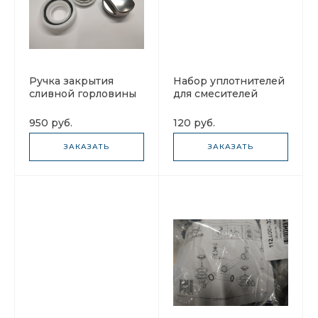
Ручка закрытия
Набор уплотнителей
сливной горловины
для смесителей
для моек Franke
Franke 133.0457.251
133.0024.335
950 руб.
120 руб.
ЗАКАЗАТЬ
ЗАКАЗАТЬ