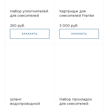
Набор уплотнителей
Картридж для
для смесителей
смесителей Franke
Franke Atlas
133.0434.739
133.0560.579
250 руб.
3 000 руб.
ЗАКАЗАТЬ
ЗАКАЗАТЬ
Шланг
Набор прокладок
водопроводной
для смесителей
воды Franke supply
Franke Novara-Plus