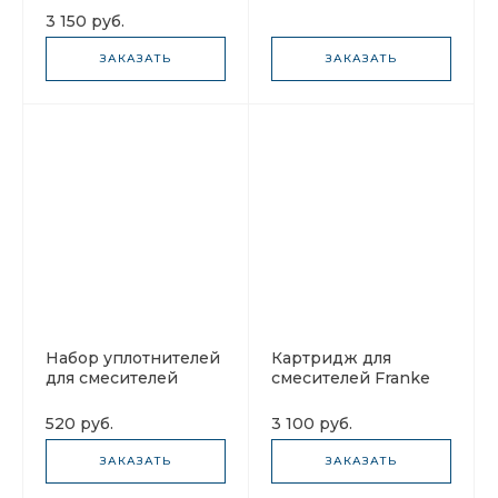
hose 133.0438.195
133.0457.251
3 150 руб.
(гибкая подводка
комплект)
ЗАКАЗАТЬ
ЗАКАЗАТЬ
Набор уплотнителей
Картридж для
для смесителей
смесителей Franke
Franke Atlas
133.0054.678
133.0251.092
520 руб.
3 100 руб.
ЗАКАЗАТЬ
ЗАКАЗАТЬ