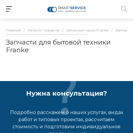
Главная
/
Каталог товаров
/
Запасные части Franke
/
Запчасти
Запчасти для бытовой техники
Franke
Нужна консультация?
Подробно расскажем о наших услугах, видах
работ и типовых проектах, рассчитаем
стоимость и подготовим индивидуальное