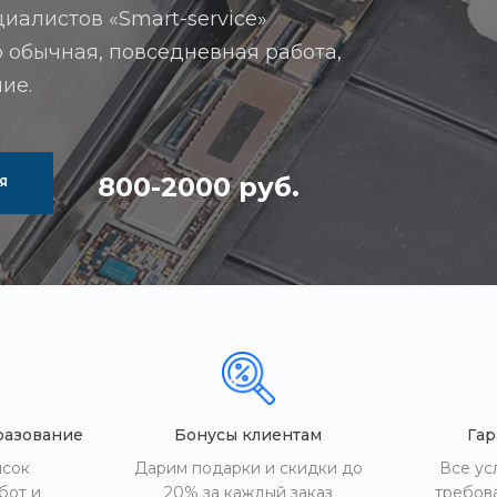
иалистов «Smart-service»
 обычная, повседневная работа,
ие.
800-2000 руб.
Я
разование
Бонусы клиентам
Гар
исок
Дарим подарки и скидки до
Все ус
бот и
20% за каждый заказ
требов