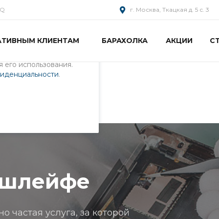
AQ
г. Москва, Ткацкая д. 5 с. 3
АТИВНЫМ КЛИЕНТАМ
БАРАХОЛКА
АКЦИИ
С
пециалистами и
айте. Продолжая
 его использования.
фиденциальности
.
лейфе
 шлейфе
 частая услуга, за которой