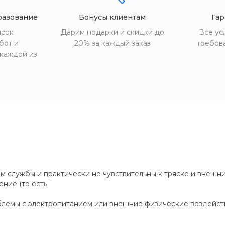
разование
Бонусы клиентам
Гар
исок
Дарим подарки и скидки до
Все ус
бот и
20% за каждый заказ
требов
 каждой из
 службы и практически не чувствительны к тряске и внешни
ние (то есть
облемы с электропитанием или внешние физические воздейст