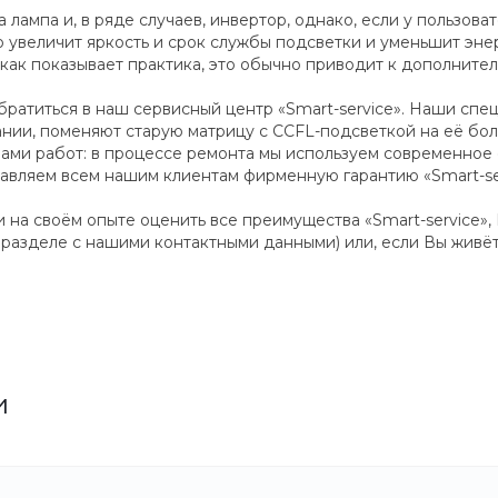
лампа и, в ряде случаев, инвертор, однако, если у пользова
то увеличит яркость и срок службы подсветки и уменьшит эн
как показывает практика, это обычно приводит к дополните
ратиться в наш сервисный центр «Smart-service». Наши спе
лании, поменяют старую матрицу с CCFL-подсветкой на её бо
нами работ: в процессе ремонта мы используем современное
авляем всем нашим клиентам фирменную гарантию «Smart-ser
и на своём опыте оценить все преимущества «Smart-service»
 разделе с нашими контактными данными) или, если Вы живё
и