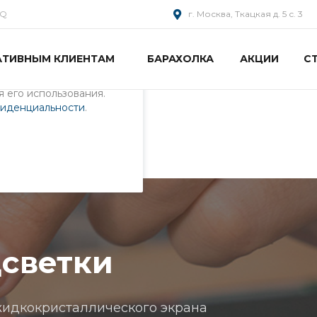
AQ
г. Москва, Ткацкая д. 5 с. 3
АТИВНЫМ КЛИЕНТАМ
БАРАХОЛКА
АКЦИИ
С
пециалистами и
айте. Продолжая
 его использования.
фиденциальности
.
ки
светки
идкокристаллического экрана