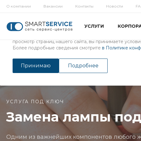
О компании
Вакансии
Контакты
Новости
F
Использование файлов Cookie
УСЛУГИ
КОРПОР
Мы используем файлы cookie, разработанные нашими с
третьими лицами, для анализа событий на нашем веб-с
просмотр страниц нашего сайта, вы принимаете условия
Более подробные сведения смотрите
в Политике кон
Главная
/
Услуги
/
Ремонт ноутбуков
/
Замена лампы подсвет
Замена лампы подсветки
Принимаю
Подробнее
УСЛУГА ПОД КЛЮЧ
Замена лампы под
Одним из важнейших компонентов любого ж