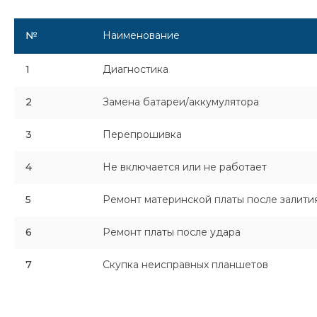
№
Наименование
1
Диагностика
2
Замена батареи/аккумулятора
3
Перепрошивка
4
Не включается или не работает
5
Ремонт материнской платы после залити
6
Ремонт платы после удара
7
Скупка неисправных планшетов