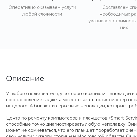
Оперативно оказываем услуги
Составляем сп
любой сложности
необходимых ра
указываем стоимость
них
Описание
У любого пользователя, у которого возникли неполадки в 
восстановление гаджета может сказать только мастер пос
недорого. А бывают и серьезные неполадки, которые треб
Центр по ремонту компьютеров и планшетов «Smart-Servic
способные точно диагностировать любую неполадку. Они с
может не сомневаться, что его планшет проработает очен
свои услуги жителям столицы и Московской области, Сан