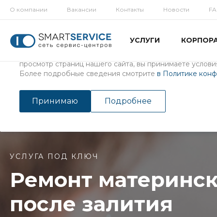
О компании
Вакансии
Контакты
Новости
F
Использование файлов Cookie
УСЛУГИ
КОРПОР
Мы используем файлы cookie, разработанные нашими с
третьими лицами, для анализа событий на нашем веб-с
просмотр страниц нашего сайта, вы принимаете условия
Более подробные сведения смотрите
в Политике кон
Главная
/
Услуги
/
Ремонт планшетов
/
Ремонт материнской 
Ремонт материнской платы
Принимаю
Подробнее
УСЛУГА ПОД КЛЮЧ
Ремонт материнск
после залития