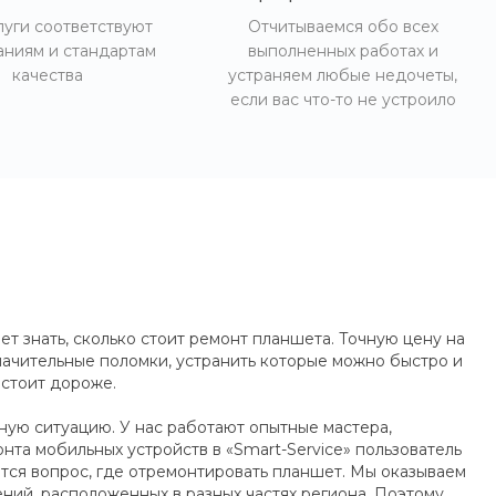
луги соответствуют
Отчитываемся обо всех
аниям и стандартам
выполненных работах и
качества
устраняем любые недочеты,
если вас что-то не устроило
ет знать, сколько стоит ремонт планшета. Точную цену на
значительные поломки, устранить которые можно быстро и
 стоит дороже.
ную ситуацию. У нас работают опытные мастера,
нта мобильных устройств в «Smart-Service» пользователь
ится вопрос, где отремонтировать планшет. Мы оказываем
ний, расположенных в разных частях региона. Поэтому