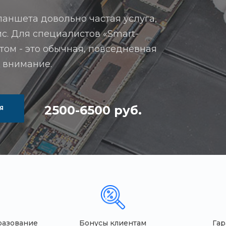
аншета довольно частая услуга,
с. Для специалистов «Smart-
ом - это обычная, повседневная
е внимание.
2500-6500 руб.
Я
разование
Бонусы клиентам
Гар