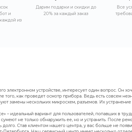
исок
Дарим подарки и скидки до
Все ус
бот и
20% за каждый заказ
требов
 каждой из
его электронном устройстве, интересует один вопрос. Он хоч
ле того, как проведет осмотр прибора. Ведь есть совсем не
уют замены нескольких микросхем, разъемов. Их устранение
e» – идеальный вариант для пользователей, попавших в труд
умеют не только обнаружить ее, но и устранить. После ремо
ь долго. Став клиентом нашего центра, у вас больше не появ
кт-Петербурга. Наш сервисный центр имеет несколько отделе