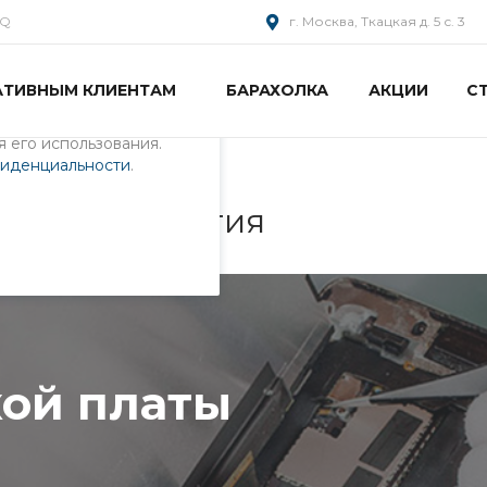
AQ
г. Москва, Ткацкая д. 5 с. 3
АТИВНЫМ КЛИЕНТАМ
БАРАХОЛКА
АКЦИИ
С
пециалистами и
айте. Продолжая
 его использования.
фиденциальности
.
платы после залития
 после залития
ой платы