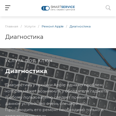
Главная
/
Услуги
/
Ремонт Apple
/
Диагностика
Диагностика
УСЛУГА ПОД КЛЮЧ
Диагностика
Диагностика у техники Apple одна из проблем,
которая может возникнуть у обладателя гаджета.
Любому пользователю следует помнить, что
данное устройство очень специфично.
Производить его ремонт необходимо только в
сервисных центрах.