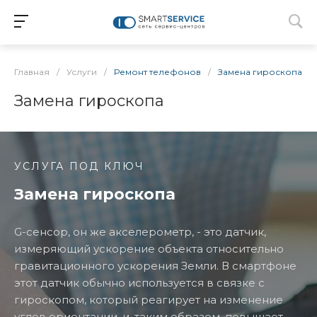
Главная
/
Услуги
/
Ремонт телефонов
/
Замена гироскопа
Замена гироскопа
УСЛУГА ПОД КЛЮЧ
Замена гироскопа
G-сенсор, он же акселерометр, - это датчик,
измеряющий ускорение объекта относительно
гравитационного ускорения Земли. В смартфоне
этот датчик обычно используется в связке с
гироскопом, который реагирует на изменение
углов ориентации, и, таким образом, повышает